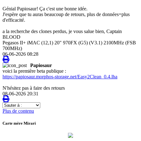
Génial Papiosaur! Ça c'est une bonne idée.
J'espère que tu auras beaucoup de retours, plus de données=plus
d'efficacité.
a la recherche des clones perdus, je vous salue bien, Captain
BLOOD
Pegasos II+ iMAC (12,1) 20" 970FX (G5) (V3.1) 2100MHz (FSB
700MHz)
06-06-2026 08:28
Papiosaur
voici la première beta publique :
https://papiosaur.morphos-storage.net/Easy2Clean_0.4.lha
N'hésitez pas à faire des retours
08-06-2026 20:31
Sauter
à
Plus de contenu
:
Carte mère Mirari