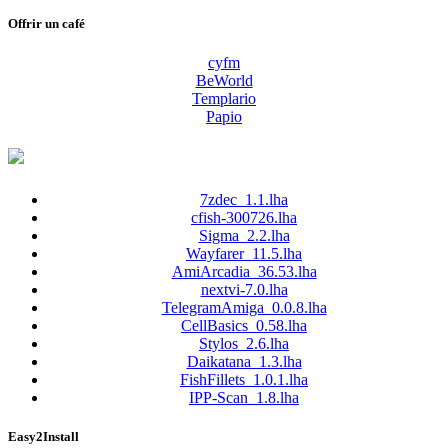
Offrir un café
cyfm
BeWorld
Templario
Papio
7zdec_1.1.lha
cfish-300726.lha
Sigma_2.2.lha
Wayfarer_11.5.lha
AmiArcadia_36.53.lha
nextvi-7.0.lha
TelegramAmiga_0.0.8.lha
CellBasics_0.58.lha
Stylos_2.6.lha
Daikatana_1.3.lha
FishFillets_1.0.1.lha
IPP-Scan_1.8.lha
Easy2Install