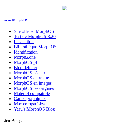
Liens MorphOS
Site officiel MorphOS
Test de MorphOS 3.20
Installation
Bibliothèque MorphOS
Identification
MorphZone
MorphOS.pl
Bien débuter
MorphOS l'éclair
MorphOS en revue
MorphOS en images
MorphOS les origines
Matériel compatible
Cartes graphiques
Mac compatibles
Yasu's MorphOS Blog
Liens Amiga