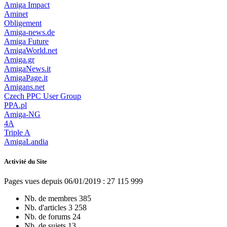
Amiga Impact
Aminet
Obligement
Amiga-news.de
Amiga Future
AmigaWorld.net
Amiga.gr
AmigaNews.it
AmigaPage.it
Amigans.net
Czech PPC User Group
PPA.pl
Amiga-NG
4A
Triple A
AmigaLandia
Activité du Site
Pages vues depuis 06/01/2019 : 27 115 999
Nb. de membres
385
Nb. d'articles
3 258
Nb. de forums
24
Nb. de sujets
13