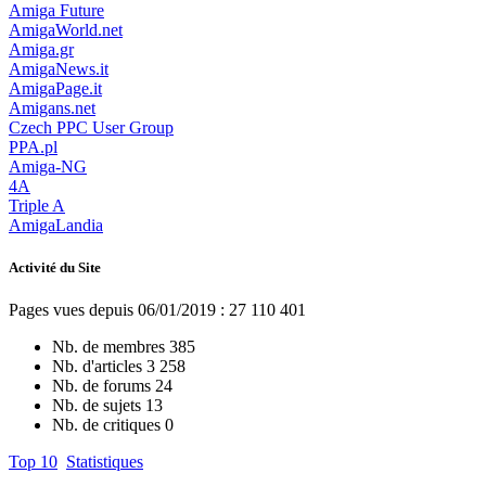
Amiga Future
AmigaWorld.net
Amiga.gr
AmigaNews.it
AmigaPage.it
Amigans.net
Czech PPC User Group
PPA.pl
Amiga-NG
4A
Triple A
AmigaLandia
Activité du Site
Pages vues depuis 06/01/2019 : 27 110 401
Nb. de membres
385
Nb. d'articles
3 258
Nb. de forums
24
Nb. de sujets
13
Nb. de critiques
0
Top 10
Statistiques