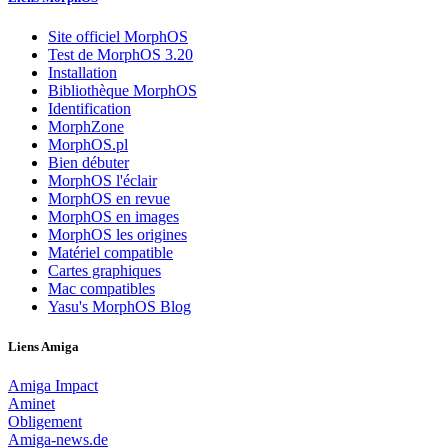
Site officiel MorphOS
Test de MorphOS 3.20
Installation
Bibliothèque MorphOS
Identification
MorphZone
MorphOS.pl
Bien débuter
MorphOS l'éclair
MorphOS en revue
MorphOS en images
MorphOS les origines
Matériel compatible
Cartes graphiques
Mac compatibles
Yasu's MorphOS Blog
Liens Amiga
Amiga Impact
Aminet
Obligement
Amiga-news.de