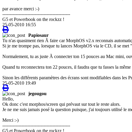
par avance merci :-)
----------------------------------------------
G5 et Powerbook on the rockzz !
25-05-2010 16:55
Papiosaur
Tu n'as quasiment rien Ã faire car MorphOS v2.x reconnais automatique
Si je me trompe pas, lorsque tu lances MorphOS via le CD, il se met "p
Normalement, tu as juste Ã connecter ton 15 pouces au Mac mini, ouv
Quand tu reconnectera ton 22 pouces, il faudra que tu fasses la même
Sinon les différents paramètres des écrans sont modifiables dans les
25-05-2010 19:49
jegougou
Hello,
Ok donc c'est morphos/screen qui prévaut sur tout le reste alors.
Je ne me suis jamais posé la question puisque, j'ai toujours utilisé le 
Merci :-)
----------------------------------------------
G5 et Powerbook on the rockzz !