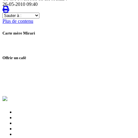
26-05-2010 09:40
Sauter
à
Plus de contenu
:
Carte mère Mirari
Offrir un café