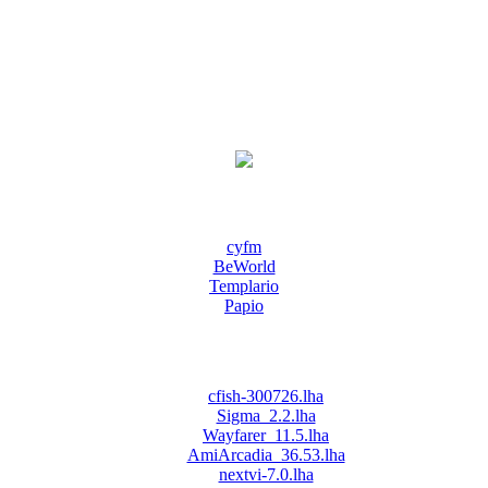
cyfm
BeWorld
Templario
Papio
cfish-300726.lha
Sigma_2.2.lha
Wayfarer_11.5.lha
AmiArcadia_36.53.lha
nextvi-7.0.lha