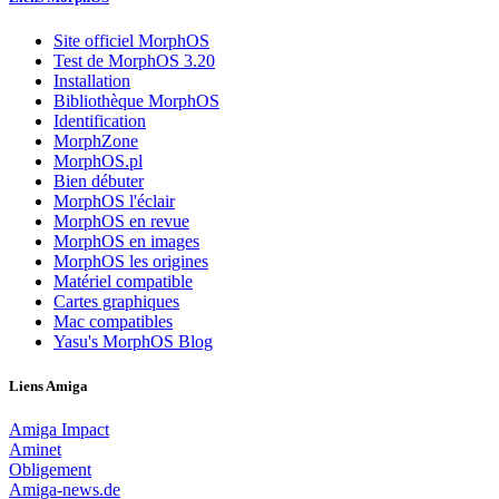
Site officiel MorphOS
Test de MorphOS 3.20
Installation
Bibliothèque MorphOS
Identification
MorphZone
MorphOS.pl
Bien débuter
MorphOS l'éclair
MorphOS en revue
MorphOS en images
MorphOS les origines
Matériel compatible
Cartes graphiques
Mac compatibles
Yasu's MorphOS Blog
Liens Amiga
Amiga Impact
Aminet
Obligement
Amiga-news.de