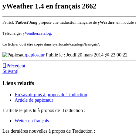
yWeather 1.4 en français
2662
Patrick '
Patbest
' Jung
propose une traduction française de
yWeather
,
un module sc
Télécharger
yWeather.catalog
.
Ce fichier doit être copié dans sys:locale/catalogs/français/.
papiosaur
Publié le : Jeudi 20 mars 2014 @ 23:00:22
Précédent
Suivant
Liens relatifs
En savoir plus à propos de Traduction
Article de papiosaur
L'article le plus lu à propos de Traduction :
Wetter en français
Les dernières nouvelles à propos de Traduction :