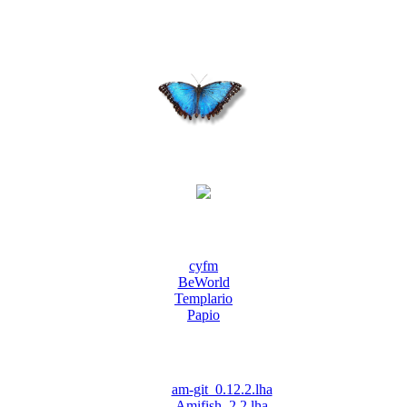
cyfm
BeWorld
Templario
Papio
am-git_0.12.2.lha
Amifish_2.2.lha