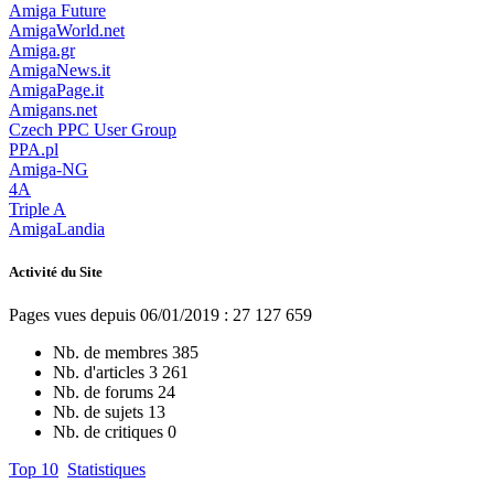
Amiga Future
AmigaWorld.net
Amiga.gr
AmigaNews.it
AmigaPage.it
Amigans.net
Czech PPC User Group
PPA.pl
Amiga-NG
4A
Triple A
AmigaLandia
Activité du Site
Pages vues depuis 06/01/2019 : 27 127 659
Nb. de membres
385
Nb. d'articles
3 261
Nb. de forums
24
Nb. de sujets
13
Nb. de critiques
0
Top 10
Statistiques