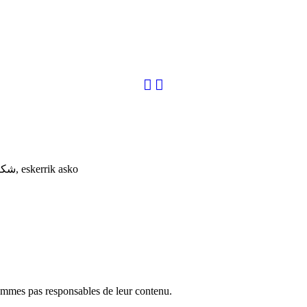
merci, danke, thanks, gracias, 谢, tack, ありがとう, matur nuwun, شكرا, eskerrik asko
ommes pas responsables de leur contenu.