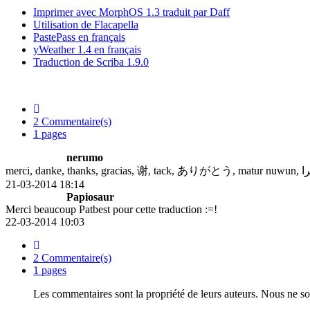
Imprimer avec MorphOS 1.3 traduit par Daff
Utilisation de Flacapella
PastePass en français
yWeather 1.4 en français
Traduction de Scriba 1.9.0
2 Commentaire(s)
1 pages
nerumo
21-03-2014 18:14
Papiosaur
Merci beaucoup Patbest pour cette traduction :=!
22-03-2014 10:03
2 Commentaire(s)
1 pages
Les commentaires sont la propriété de leurs auteurs. Nous ne s