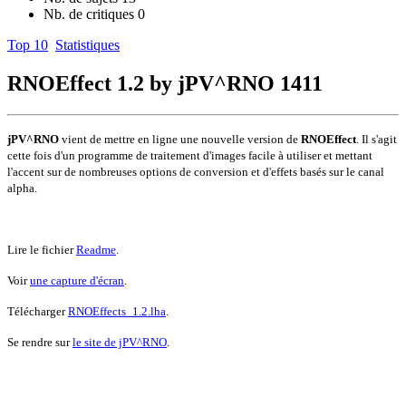
Nb. de critiques
0
Top 10
Statistiques
RNOEffect 1.2 by jPV^RNO
1411
jPV^RNO
vient de mettre en ligne une nouvelle version de
RNOEffect
. Il s'agit
cette fois d'un programme de traitement d'images facile à utiliser et mettant
l'accent sur de nombreuses options de conversion et d'effets basés sur le canal
alpha.
Lire le fichier
Readme
.
Voir
une capture d'écran
.
Télécharger
RNOEffects_1.2.lha
.
Se rendre sur
le site de jPV^RNO
.