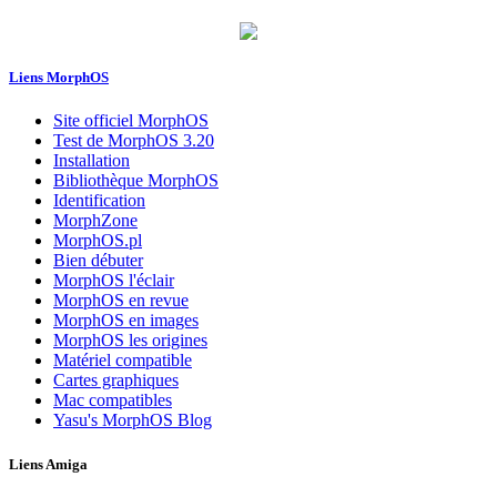
Liens MorphOS
Site officiel MorphOS
Test de MorphOS 3.20
Installation
Bibliothèque MorphOS
Identification
MorphZone
MorphOS.pl
Bien débuter
MorphOS l'éclair
MorphOS en revue
MorphOS en images
MorphOS les origines
Matériel compatible
Cartes graphiques
Mac compatibles
Yasu's MorphOS Blog
Liens Amiga