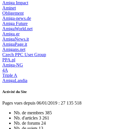
Amiga Impact
Aminet
Obligement
Amiga-news.de
Amiga Future
AmigaWorld.net
Amiga.gr
AmigaNews.it
AmigaPage.it
Amigans.net
Czech PPC User Group
PPA.pl
Amiga-NG
4A
Triple A
AmigaLandia
Activité du Site
Pages vues depuis 06/01/2019 : 27 135 518
Nb. de membres
385
Nb. d'articles
3 261
Nb. de forums
24
Nb. de sujets
13