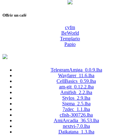
Offrir un café
cyfm
BeWorld
Templario
Papio
TelegramAmiga_0.0.9.lha
Wayfarer_11.6.lha
CellBasics_0.59.lha
am-git_0.12.2.lha
Amifish_2.2.lha
Stylos_2.9.lha
Sigma_2.5.lha
7zdec_1.1.lha
cfish-300726.lha
AmiArcadia_36.53.lha
nextvi-7.0.lha
Daikatana_1.3.lha