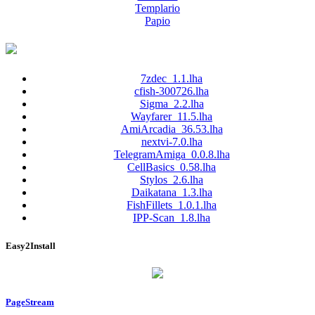
Templario
Papio
7zdec_1.1.lha
cfish-300726.lha
Sigma_2.2.lha
Wayfarer_11.5.lha
AmiArcadia_36.53.lha
nextvi-7.0.lha
TelegramAmiga_0.0.8.lha
CellBasics_0.58.lha
Stylos_2.6.lha
Daikatana_1.3.lha
FishFillets_1.0.1.lha
IPP-Scan_1.8.lha
Easy2Install
PageStream