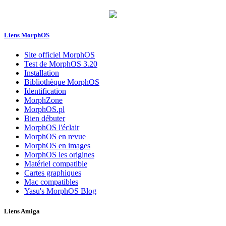
Liens MorphOS
Site officiel MorphOS
Test de MorphOS 3.20
Installation
Bibliothèque MorphOS
Identification
MorphZone
MorphOS.pl
Bien débuter
MorphOS l'éclair
MorphOS en revue
MorphOS en images
MorphOS les origines
Matériel compatible
Cartes graphiques
Mac compatibles
Yasu's MorphOS Blog
Liens Amiga