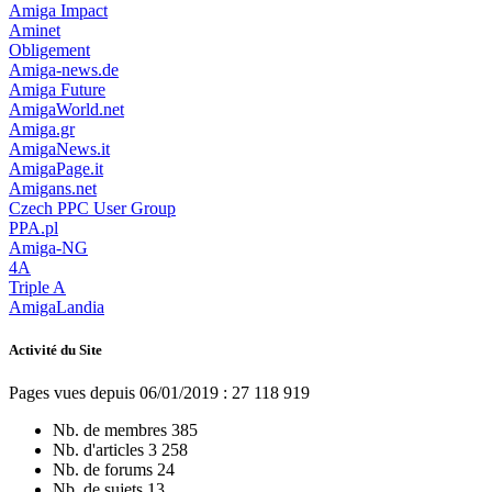
Amiga Impact
Aminet
Obligement
Amiga-news.de
Amiga Future
AmigaWorld.net
Amiga.gr
AmigaNews.it
AmigaPage.it
Amigans.net
Czech PPC User Group
PPA.pl
Amiga-NG
4A
Triple A
AmigaLandia
Activité du Site
Pages vues depuis 06/01/2019 : 27 118 919
Nb. de membres
385
Nb. d'articles
3 258
Nb. de forums
24
Nb. de sujets
13