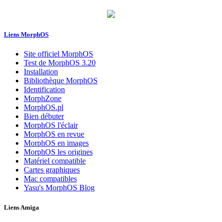
Liens MorphOS
Site officiel MorphOS
Test de MorphOS 3.20
Installation
Bibliothèque MorphOS
Identification
MorphZone
MorphOS.pl
Bien débuter
MorphOS l'éclair
MorphOS en revue
MorphOS en images
MorphOS les origines
Matériel compatible
Cartes graphiques
Mac compatibles
Yasu's MorphOS Blog
Liens Amiga