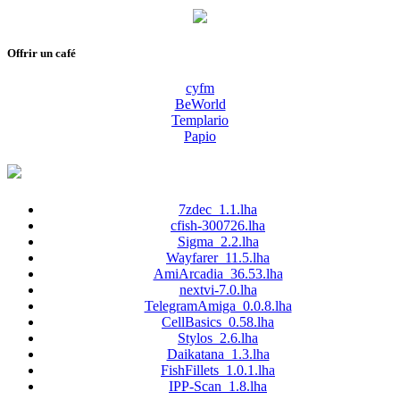
Offrir un café
cyfm
BeWorld
Templario
Papio
7zdec_1.1.lha
cfish-300726.lha
Sigma_2.2.lha
Wayfarer_11.5.lha
AmiArcadia_36.53.lha
nextvi-7.0.lha
TelegramAmiga_0.0.8.lha
CellBasics_0.58.lha
Stylos_2.6.lha
Daikatana_1.3.lha
FishFillets_1.0.1.lha
IPP-Scan_1.8.lha