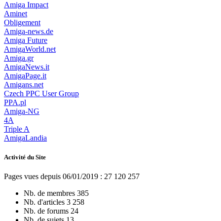
Amiga Impact
Aminet
Obligement
Amiga-news.de
Amiga Future
AmigaWorld.net
Amiga.gr
AmigaNews.it
AmigaPage.it
Amigans.net
Czech PPC User Group
PPA.pl
Amiga-NG
4A
Triple A
AmigaLandia
Activité du Site
Pages vues depuis 06/01/2019 : 27 120 257
Nb. de membres
385
Nb. d'articles
3 258
Nb. de forums
24
Nb. de sujets
13