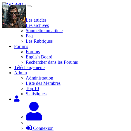
Site
Les articles
Les archives
Soumettre un article
Faq
Les Rubriques
Forums
Forums
English Board
Rechercher dans les Forums
Téléchargements
Admin
Administration
Liste des Membres
Top 10
Statistiques
Connexion