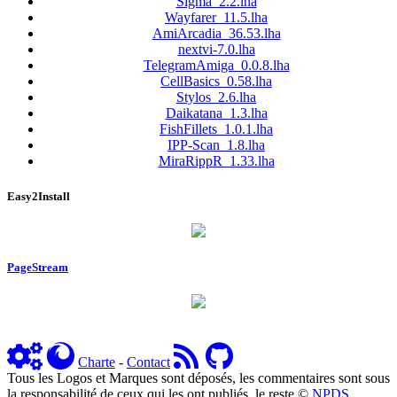
Sigma_2.2.lha
Wayfarer_11.5.lha
AmiArcadia_36.53.lha
nextvi-7.0.lha
TelegramAmiga_0.0.8.lha
CellBasics_0.58.lha
Stylos_2.6.lha
Daikatana_1.3.lha
FishFillets_1.0.1.lha
IPP-Scan_1.8.lha
MiraRippR_1.33.lha
Easy2Install
PageStream
Charte
-
Contact
Tous les Logos et Marques sont déposés, les commentaires sont sous
la responsabilité de ceux qui les ont publiés, le reste ©
NPDS