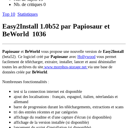
Nb. de critiques
0
Top 10
Statistiques
Easy2Install 1.0b52 par Papiosaur et
BeWorld
1036
Papiosaur
et
BeWorld
vous propose une nouvelle version de
Easy2Install
(beta52). Ce logiciel créé par
Papiosaur
avec
Hollywood
vous permet
facilement de télécharger, extraire, installer, lancer et aussi désinstaller
toutes les archives du site
www.morphos-storage.net
via une base de
données créée par
BeWorld
.
Nombreuses fonctionnalités :
test si la connection internet est disponible
ajout des localisations : français, espagnol, italien, néerlandais et
allemand
barre de progression durant les téléchargements, extractions et scans
tri des entrées récentes et par catégories
affichage du readme et d'une capture d'écran (si disponibles)
affichage de la version installée (si disponible)
lancement du script d'installation (si disponible)