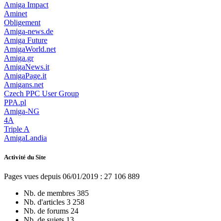
Amiga Impact
Aminet
Obligement
Amiga-news.de
Amiga Future
AmigaWorld.net
Amiga.gr
AmigaNews.it
AmigaPage.it
Amigans.net
Czech PPC User Group
PPA.pl
Amiga-NG
4A
Triple A
AmigaLandia
Activité du Site
Pages vues depuis 06/01/2019 : 27 106 889
Nb. de membres
385
Nb. d'articles
3 258
Nb. de forums
24
Nb. de sujets
13