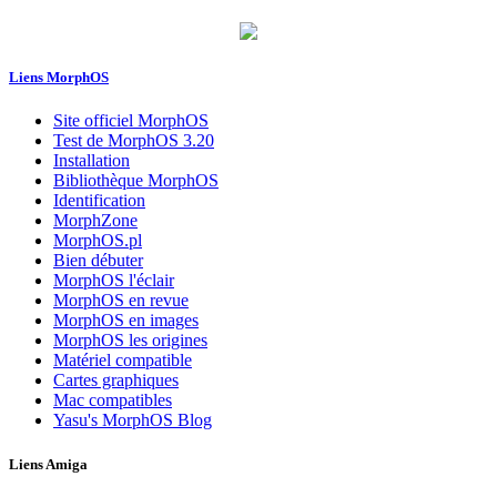
Liens MorphOS
Site officiel MorphOS
Test de MorphOS 3.20
Installation
Bibliothèque MorphOS
Identification
MorphZone
MorphOS.pl
Bien débuter
MorphOS l'éclair
MorphOS en revue
MorphOS en images
MorphOS les origines
Matériel compatible
Cartes graphiques
Mac compatibles
Yasu's MorphOS Blog
Liens Amiga