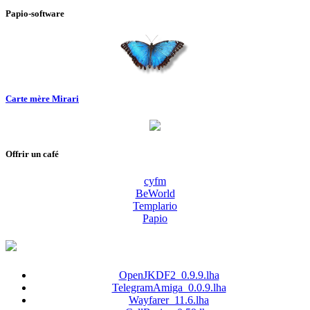
Papio-software
Carte mère Mirari
Offrir un café
cyfm
BeWorld
Templario
Papio
OpenJKDF2_0.9.9.lha
TelegramAmiga_0.0.9.lha
Wayfarer_11.6.lha