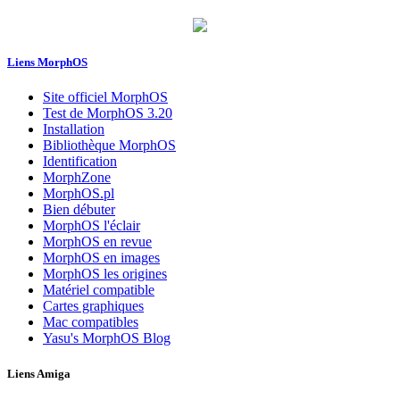
Liens MorphOS
Site officiel MorphOS
Test de MorphOS 3.20
Installation
Bibliothèque MorphOS
Identification
MorphZone
MorphOS.pl
Bien débuter
MorphOS l'éclair
MorphOS en revue
MorphOS en images
MorphOS les origines
Matériel compatible
Cartes graphiques
Mac compatibles
Yasu's MorphOS Blog
Liens Amiga