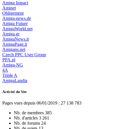
Amiga Impact
Aminet
Obligement
Amiga-news.de
Amiga Future
AmigaWorld.net
Amiga.gr
AmigaNews.it
AmigaPage.it
Amigans.net
Czech PPC User Group
PPA.pl
Amiga-NG
4A
Triple A
AmigaLandia
Activité du Site
Pages vues depuis 06/01/2019 : 27 138 783
Nb. de membres
385
Nb. d'articles
3 261
Nb. de forums
24
Nb. de sujets
13