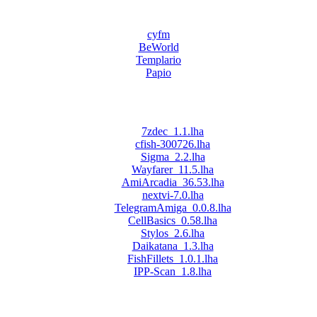
cyfm
BeWorld
Templario
Papio
7zdec_1.1.lha
cfish-300726.lha
Sigma_2.2.lha
Wayfarer_11.5.lha
AmiArcadia_36.53.lha
nextvi-7.0.lha
TelegramAmiga_0.0.8.lha
CellBasics_0.58.lha
Stylos_2.6.lha
Daikatana_1.3.lha
FishFillets_1.0.1.lha
IPP-Scan_1.8.lha