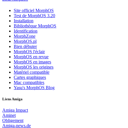
Site officiel MorphOS
Test de MorphOS 3.20
Installation
Bibliothèque MorphOS
Identification
MorphZone
MorphOS.pl
Bien débuter
MorphOS l'éclair
MorphOS en revue
MorphOS en images
MorphOS les origines
Matériel compatible
Cartes graphiques
Mac compatibles
Yasu's MorphOS Blog
Liens Amiga
Amiga Impact
Aminet
Obligement
Amiga-news.de