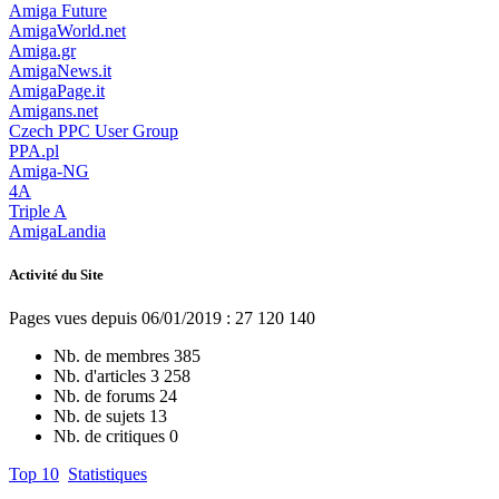
Amiga Future
AmigaWorld.net
Amiga.gr
AmigaNews.it
AmigaPage.it
Amigans.net
Czech PPC User Group
PPA.pl
Amiga-NG
4A
Triple A
AmigaLandia
Activité du Site
Pages vues depuis 06/01/2019 : 27 120 140
Nb. de membres
385
Nb. d'articles
3 258
Nb. de forums
24
Nb. de sujets
13
Nb. de critiques
0
Top 10
Statistiques