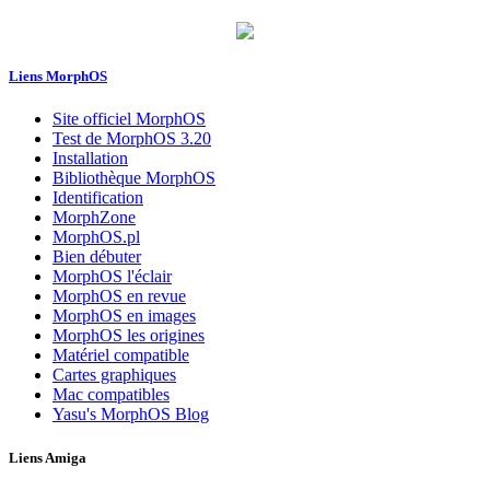
Liens MorphOS
Site officiel MorphOS
Test de MorphOS 3.20
Installation
Bibliothèque MorphOS
Identification
MorphZone
MorphOS.pl
Bien débuter
MorphOS l'éclair
MorphOS en revue
MorphOS en images
MorphOS les origines
Matériel compatible
Cartes graphiques
Mac compatibles
Yasu's MorphOS Blog
Liens Amiga