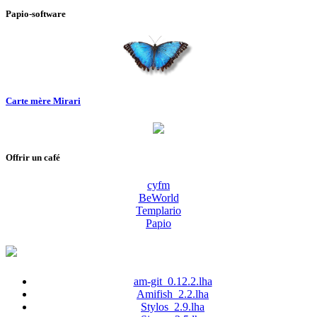
Papio-software
Carte mère Mirari
Offrir un café
cyfm
BeWorld
Templario
Papio
am-git_0.12.2.lha
Amifish_2.2.lha
Stylos_2.9.lha