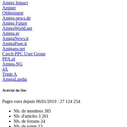
Amiga Impact
Aminet
Obligement
Amiga-news.de
Amiga Future
AmigaWorld.net
Amiga.gr
AmigaNews.it
AmigaPage.it
Amigans.net
Czech PPC User Group
PPA.pl
Amiga-NG
4A
Triple A
AmigaLandia
Activité du Site
Pages vues depuis 06/01/2019 : 27 124 254
Nb. de membres
385
Nb. d'articles
3 261
Nb. de forums
24
Nb. de sujets
13