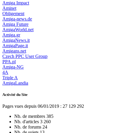
Amiga Impact
Aminet
Obligement
Amiga-news.de
Amiga Future
AmigaWorld.net
Amiga.gr
AmigaNews.it
AmigaPage.it
Amigans.net
Czech PPC User Group
PPA.pl
Amiga-NG
4A
Triple A
AmigaLandia
Activité du Site
Pages vues depuis 06/01/2019 : 27 129 292
Nb. de membres
385
Nb. d'articles
3 260
Nb. de forums
24
Nb. de sujets
13