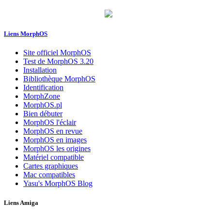
Liens MorphOS
Site officiel MorphOS
Test de MorphOS 3.20
Installation
Bibliothèque MorphOS
Identification
MorphZone
MorphOS.pl
Bien débuter
MorphOS l'éclair
MorphOS en revue
MorphOS en images
MorphOS les origines
Matériel compatible
Cartes graphiques
Mac compatibles
Yasu's MorphOS Blog
Liens Amiga