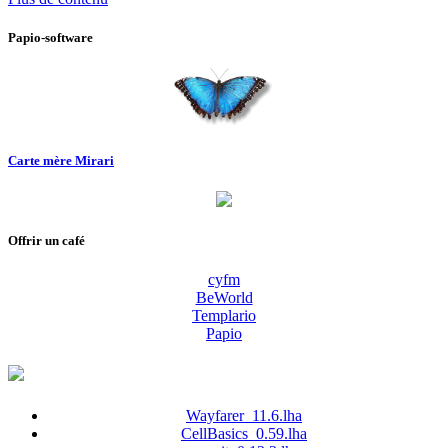
Papio-software
Carte mère Mirari
Offrir un café
cyfm
BeWorld
Templario
Papio
Wayfarer_11.6.lha
CellBasics_0.59.lha