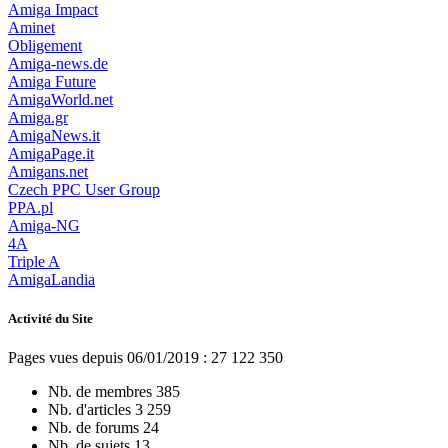
Amiga Impact
Aminet
Obligement
Amiga-news.de
Amiga Future
AmigaWorld.net
Amiga.gr
AmigaNews.it
AmigaPage.it
Amigans.net
Czech PPC User Group
PPA.pl
Amiga-NG
4A
Triple A
AmigaLandia
Activité du Site
Pages vues depuis 06/01/2019 : 27 122 350
Nb. de membres
385
Nb. d'articles
3 259
Nb. de forums
24
Nb. de sujets
13