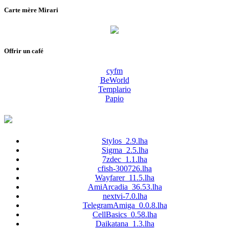
Carte mère Mirari
Offrir un café
cyfm
BeWorld
Templario
Papio
Stylos_2.9.lha
Sigma_2.5.lha
7zdec_1.1.lha
cfish-300726.lha
Wayfarer_11.5.lha
AmiArcadia_36.53.lha
nextvi-7.0.lha
TelegramAmiga_0.0.8.lha
CellBasics_0.58.lha
Daikatana_1.3.lha