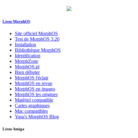
Liens MorphOS
Site officiel MorphOS
Test de MorphOS 3.20
Installation
Bibliothèque MorphOS
Identification
MorphZone
MorphOS.pl
Bien débuter
MorphOS l'éclair
MorphOS en revue
MorphOS en images
MorphOS les origines
Matériel compatible
Cartes graphiques
Mac compatibles
Yasu's MorphOS Blog
Liens Amiga