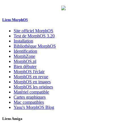
Liens MorphOS
Site officiel MorphOS
Test de MorphOS 3.20
Installation
Bibliothèque MorphOS
Identification
MorphZone
MorphOS.pl
Bien débuter
MorphOS l'éclair
MorphOS en revue
MorphOS en images
MorphOS les origines
Matériel compatible
Cartes graphiques
Mac compatibles
Yasu's MorphOS Blog
Liens Amiga