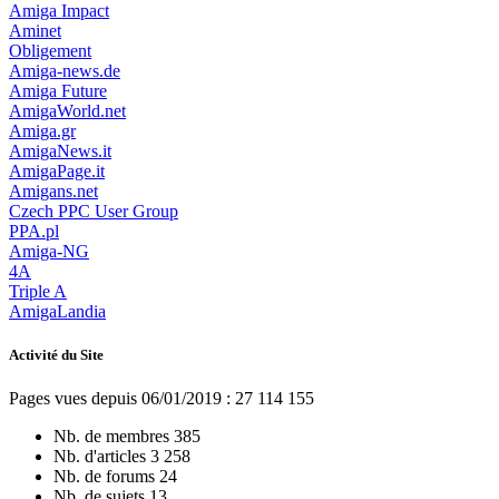
Amiga Impact
Aminet
Obligement
Amiga-news.de
Amiga Future
AmigaWorld.net
Amiga.gr
AmigaNews.it
AmigaPage.it
Amigans.net
Czech PPC User Group
PPA.pl
Amiga-NG
4A
Triple A
AmigaLandia
Activité du Site
Pages vues depuis 06/01/2019 : 27 114 155
Nb. de membres
385
Nb. d'articles
3 258
Nb. de forums
24
Nb. de sujets
13