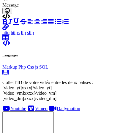
Message
http
https
ftp
sftp
Languages
Markup
Php
Css
js
SQL
Coller l'ID de votre vidéo entre les deux balises :
[video_yt]xxxx[/video_yt]
[video_vm]xxxx[/video_vm]
[video_dm]xxxx[/video_dm]
Youtube
Vimeo
Dailymotion