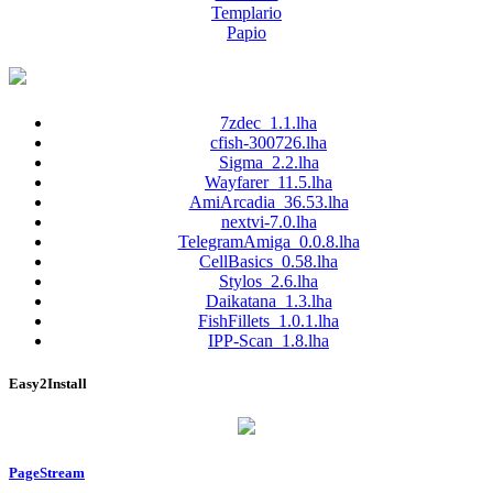
Templario
Papio
7zdec_1.1.lha
cfish-300726.lha
Sigma_2.2.lha
Wayfarer_11.5.lha
AmiArcadia_36.53.lha
nextvi-7.0.lha
TelegramAmiga_0.0.8.lha
CellBasics_0.58.lha
Stylos_2.6.lha
Daikatana_1.3.lha
FishFillets_1.0.1.lha
IPP-Scan_1.8.lha
Easy2Install
PageStream