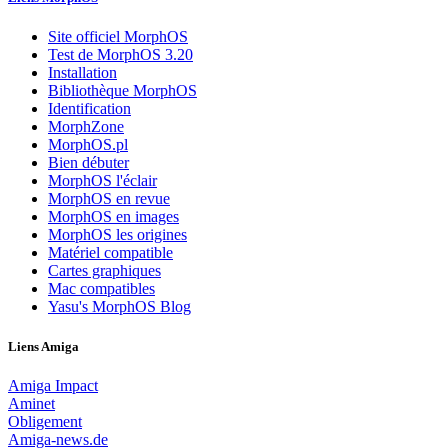
Site officiel MorphOS
Test de MorphOS 3.20
Installation
Bibliothèque MorphOS
Identification
MorphZone
MorphOS.pl
Bien débuter
MorphOS l'éclair
MorphOS en revue
MorphOS en images
MorphOS les origines
Matériel compatible
Cartes graphiques
Mac compatibles
Yasu's MorphOS Blog
Liens Amiga
Amiga Impact
Aminet
Obligement
Amiga-news.de