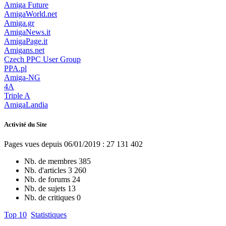
Amiga Future
AmigaWorld.net
Amiga.gr
AmigaNews.it
AmigaPage.it
Amigans.net
Czech PPC User Group
PPA.pl
Amiga-NG
4A
Triple A
AmigaLandia
Activité du Site
Pages vues depuis 06/01/2019 : 27 131 402
Nb. de membres
385
Nb. d'articles
3 260
Nb. de forums
24
Nb. de sujets
13
Nb. de critiques
0
Top 10
Statistiques