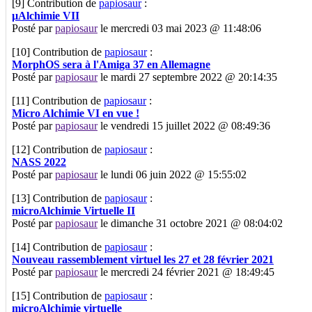
[9]
Contribution de
papiosaur
:
µAlchimie VII
Posté par
papiosaur
le mercredi 03 mai 2023 @ 11:48:06
[10]
Contribution de
papiosaur
:
MorphOS sera à l'Amiga 37 en Allemagne
Posté par
papiosaur
le mardi 27 septembre 2022 @ 20:14:35
[11]
Contribution de
papiosaur
:
Micro Alchimie VI en vue !
Posté par
papiosaur
le vendredi 15 juillet 2022 @ 08:49:36
[12]
Contribution de
papiosaur
:
NASS 2022
Posté par
papiosaur
le lundi 06 juin 2022 @ 15:55:02
[13]
Contribution de
papiosaur
:
microAlchimie Virtuelle II
Posté par
papiosaur
le dimanche 31 octobre 2021 @ 08:04:02
[14]
Contribution de
papiosaur
:
Nouveau rassemblement virtuel les 27 et 28 février 2021
Posté par
papiosaur
le mercredi 24 février 2021 @ 18:49:45
[15]
Contribution de
papiosaur
:
microAlchimie virtuelle