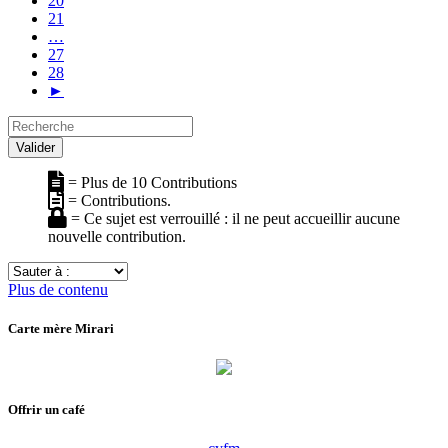
20
21
…
27
28
►
Recherche
Valider
= Plus de 10 Contributions
= Contributions.
= Ce sujet est verrouillé : il ne peut accueillir aucune
nouvelle contribution.
Sauter
à
Plus de contenu
:
Carte mère Mirari
Offrir un café