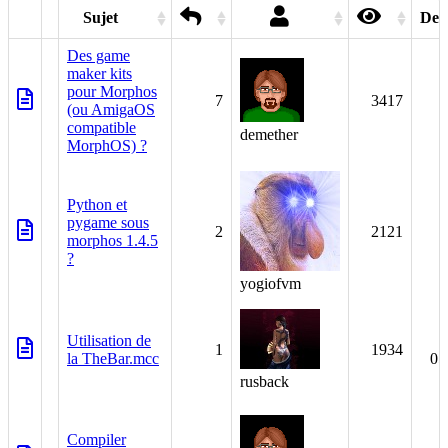
Sujet
Dern
Des game
maker kits
pour Morphos
7
3417
(ou AmigaOS
compatible
demether
MorphOS) ?
Python et
pygame sous
2
2121
morphos 1.4.5
?
yogiofvm
Utilisation de
1
1934
la TheBar.mcc
05
rusback
Compiler