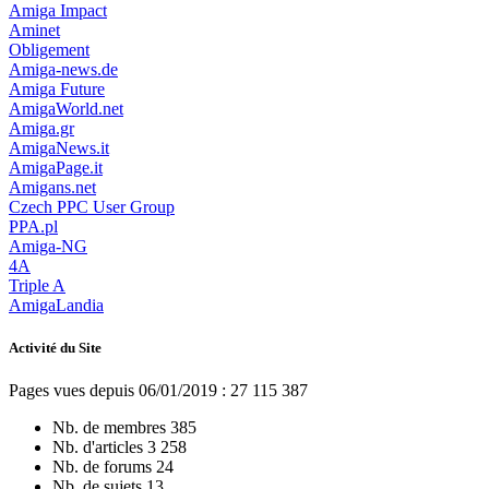
Amiga Impact
Aminet
Obligement
Amiga-news.de
Amiga Future
AmigaWorld.net
Amiga.gr
AmigaNews.it
AmigaPage.it
Amigans.net
Czech PPC User Group
PPA.pl
Amiga-NG
4A
Triple A
AmigaLandia
Activité du Site
Pages vues depuis 06/01/2019 : 27 115 387
Nb. de membres
385
Nb. d'articles
3 258
Nb. de forums
24
Nb. de sujets
13