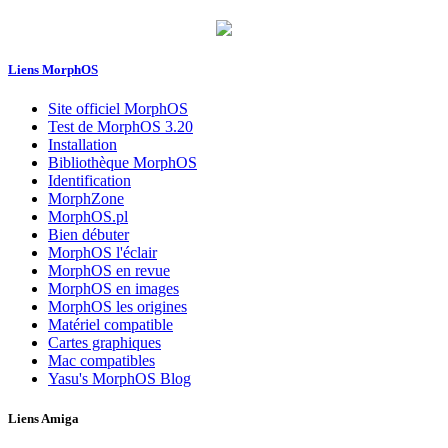
Liens MorphOS
Site officiel MorphOS
Test de MorphOS 3.20
Installation
Bibliothèque MorphOS
Identification
MorphZone
MorphOS.pl
Bien débuter
MorphOS l'éclair
MorphOS en revue
MorphOS en images
MorphOS les origines
Matériel compatible
Cartes graphiques
Mac compatibles
Yasu's MorphOS Blog
Liens Amiga