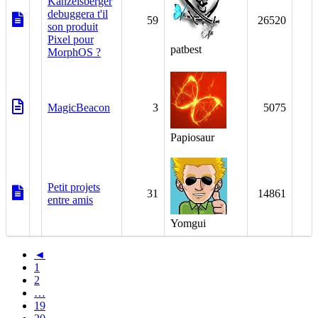
Kanzelsberger
debuggera t'il
59
26520
son produit
Pixel pour
patbest
MorphOS ?
MagicBeacon
3
5075
Papiosaur
Petit projets
31
14861
entre amis
Yomgui
◄
1
2
…
19