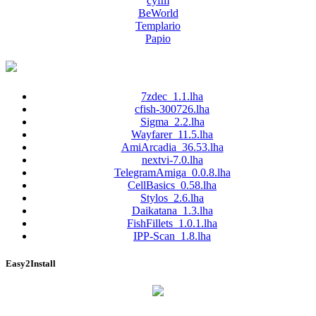
cyfm
BeWorld
Templario
Papio
7zdec_1.1.lha
cfish-300726.lha
Sigma_2.2.lha
Wayfarer_11.5.lha
AmiArcadia_36.53.lha
nextvi-7.0.lha
TelegramAmiga_0.0.8.lha
CellBasics_0.58.lha
Stylos_2.6.lha
Daikatana_1.3.lha
FishFillets_1.0.1.lha
IPP-Scan_1.8.lha
Easy2Install