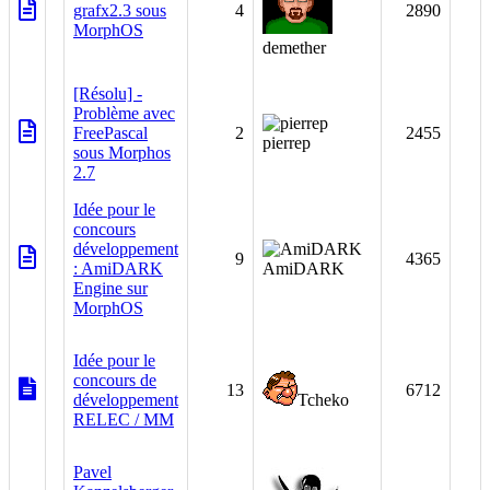
grafx2.3 sous
4
2890
MorphOS
demether
[Résolu] -
Problème avec
FreePascal
2
2455
pierrep
sous Morphos
2.7
Idée pour le
concours
développement
9
4365
: AmiDARK
AmiDARK
Engine sur
MorphOS
Idée pour le
concours de
13
6712
développement
Tcheko
RELEC / MM
Pavel