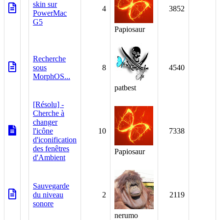
skin sur
4
3852
PowerMac
G5
Papiosaur
2
Recherche
sous
8
4540
MorphOS...
patbest
[Résolu] -
1
Cherche à
changer
l'icône
10
7338
d'iconification
des fenêtres
Papiosaur
d'Ambient
1
Sauvegarde
du niveau
2
2119
sonore
nerumo