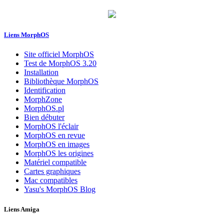
Liens MorphOS
Site officiel MorphOS
Test de MorphOS 3.20
Installation
Bibliothèque MorphOS
Identification
MorphZone
MorphOS.pl
Bien débuter
MorphOS l'éclair
MorphOS en revue
MorphOS en images
MorphOS les origines
Matériel compatible
Cartes graphiques
Mac compatibles
Yasu's MorphOS Blog
Liens Amiga