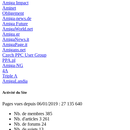
Amiga Impact
Aminet
Obligement
Amiga-news.de
Amiga Future
AmigaWorld.net
Amiga.gr
AmigaNews.it
AmigaPage.it
Amigans.net
Czech PPC User Group
PPA.pl
Amiga-NG
4A
Triple A
AmigaLandia
Activité du Site
Pages vues depuis 06/01/2019 : 27 135 640
Nb. de membres
385
Nb. d'articles
3 261
Nb. de forums
24
Nb. de sujets
13