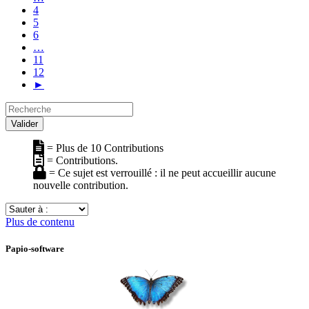
4
5
6
…
11
12
►
Recherche
Valider
= Plus de 10 Contributions
= Contributions.
= Ce sujet est verrouillé : il ne peut accueillir aucune
nouvelle contribution.
Sauter
à
Plus de contenu
:
Papio-software