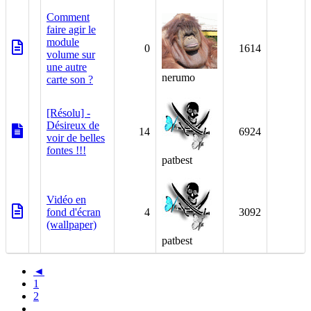
Comment
1
faire agir le
module
0
1614
volume sur
une autre
nerumo
carte son ?
1
[Résolu] -
Désireux de
14
6924
voir de belles
fontes !!!
patbest
0
Vidéo en
fond d'écran
4
3092
(wallpaper)
patbest
◄
1
2
…