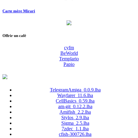
Carte mère Mirari
Offrir un café
cyfm
BeWorld
Templario
Papio
TelegramAmiga_0.0.9.lha
Wayfarer_11.6.lha
CellBasics_0.59.lha
am-git_0.12.2.lha
Amifish_2.2.lha
Stylos_2.9.lha
Sigma_2.5.lha
7zdec_1.1.lha
cfish-300726.lha