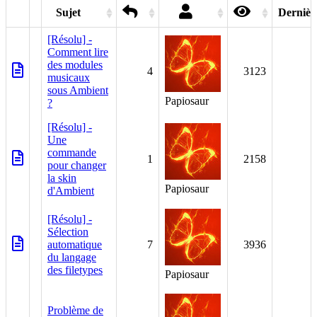
Sujet
Dernièr
[Résolu] -
1
Comment lire
des modules
4
3123
musicaux
sous Ambient
Papiosaur
?
[Résolu] -
1
Une
commande
1
2158
pour changer
la skin
Papiosaur
d'Ambient
2
[Résolu] -
Sélection
automatique
7
3936
du langage
des filetypes
Papiosaur
1
Problème de