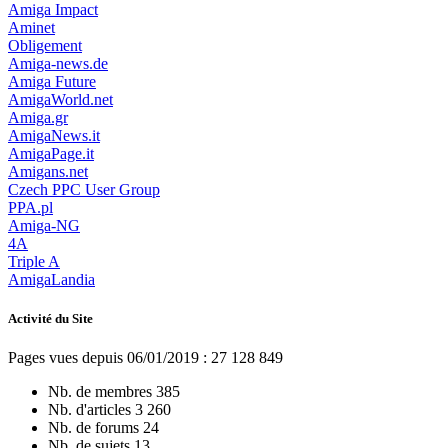
Amiga Impact
Aminet
Obligement
Amiga-news.de
Amiga Future
AmigaWorld.net
Amiga.gr
AmigaNews.it
AmigaPage.it
Amigans.net
Czech PPC User Group
PPA.pl
Amiga-NG
4A
Triple A
AmigaLandia
Activité du Site
Pages vues depuis 06/01/2019 : 27 128 849
Nb. de membres
385
Nb. d'articles
3 260
Nb. de forums
24
Nb. de sujets
13