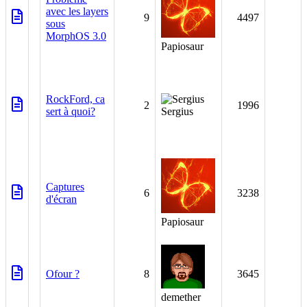
avec les layers
9
4497
sous
MorphOS 3.0
Papiosaur
RockFord, ca
2
1996
sert à quoi?
Sergius
Captures
6
3238
d'écran
Papiosaur
Ofour ?
8
3645
demether