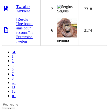
Tweaker
2
2318
Ambient
Sergius
[Résolu] -
Une bonne
ame pour
6
3174
reconnaître
l'extension
nerumo
.webm
◄
1
2
…
6
7
8
…
11
12
►
Recherche