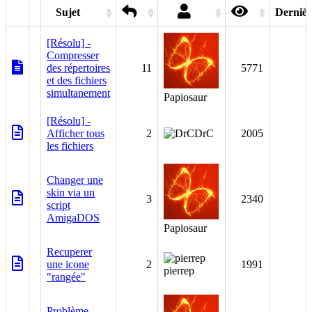
Sujet
Dernièr
[Résolu] -
Compresser
des répertoires
11
5771
et des fichiers
simultanement
Papiosaur
[Résolu] -
Afficher tous
2
DrC
2005
les fichiers
Changer une
skin via un
3
2340
script
AmigaDOS
Papiosaur
Recuperer
une icone
2
1991
pierrep
"rangée"
Problème