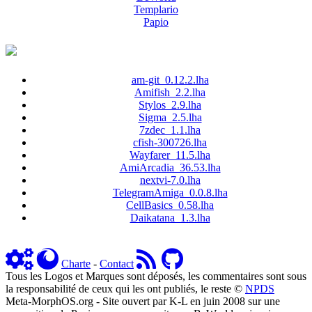
Templario
Papio
am-git_0.12.2.lha
Amifish_2.2.lha
Stylos_2.9.lha
Sigma_2.5.lha
7zdec_1.1.lha
cfish-300726.lha
Wayfarer_11.5.lha
AmiArcadia_36.53.lha
nextvi-7.0.lha
TelegramAmiga_0.0.8.lha
CellBasics_0.58.lha
Daikatana_1.3.lha
Charte
-
Contact
Tous les Logos et Marques sont déposés, les commentaires sont sous
la responsabilité de ceux qui les ont publiés, le reste ©
NPDS
Meta-MorphOS.org - Site ouvert par K-L en juin 2008 sur une