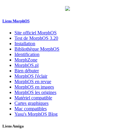
Liens MorphOS
Site officiel MorphOS
Test de MorphOS 3.20
Installation
Bibliothèque MorphOS
Identification
MorphZone
MorphOS.pl
Bien débuter
MorphOS l'éclair
MorphOS en revue
MorphOS en images
MorphOS les origines
Matériel compatible
Cartes graphiques
Mac compatibles
Yasu's MorphOS Blog
Liens Amiga