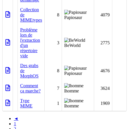
Collection
de
8
4079
Papiosaur
MIMEtypes
Problème
lors de
l'extraction
3
2775
d'un
BeWorld
répertoire
vide
Des grabs
de
8
4676
Papiosaur
MorphOS
Comment
7
3624
ça marche?
lhomme
Type
1
1969
MIME
lhomme
◄
1
2