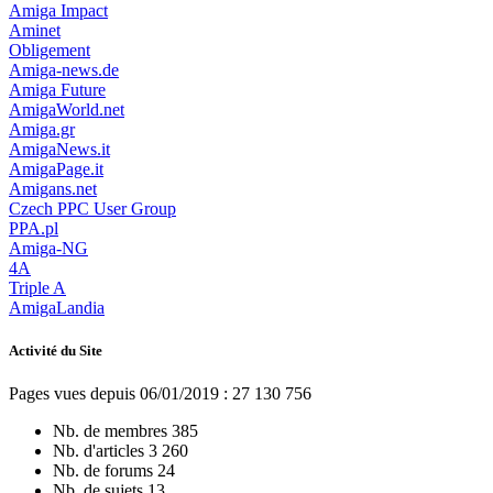
Amiga Impact
Aminet
Obligement
Amiga-news.de
Amiga Future
AmigaWorld.net
Amiga.gr
AmigaNews.it
AmigaPage.it
Amigans.net
Czech PPC User Group
PPA.pl
Amiga-NG
4A
Triple A
AmigaLandia
Activité du Site
Pages vues depuis 06/01/2019 : 27 130 756
Nb. de membres
385
Nb. d'articles
3 260
Nb. de forums
24
Nb. de sujets
13