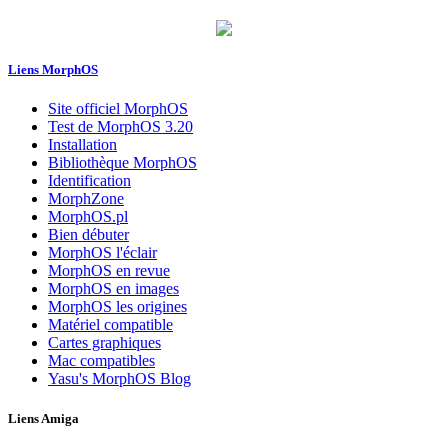
Liens MorphOS
Site officiel MorphOS
Test de MorphOS 3.20
Installation
Bibliothèque MorphOS
Identification
MorphZone
MorphOS.pl
Bien débuter
MorphOS l'éclair
MorphOS en revue
MorphOS en images
MorphOS les origines
Matériel compatible
Cartes graphiques
Mac compatibles
Yasu's MorphOS Blog
Liens Amiga