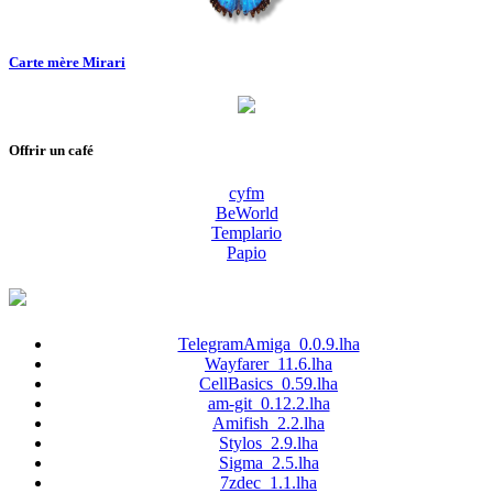
Carte mère Mirari
Offrir un café
cyfm
BeWorld
Templario
Papio
TelegramAmiga_0.0.9.lha
Wayfarer_11.6.lha
CellBasics_0.59.lha
am-git_0.12.2.lha
Amifish_2.2.lha
Stylos_2.9.lha
Sigma_2.5.lha
7zdec_1.1.lha