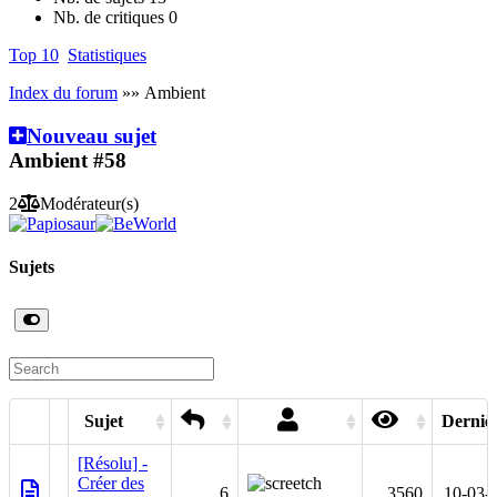
Nb. de critiques
0
Top 10
Statistiques
Index du forum
»» Ambient
Nouveau sujet
Ambient
#58
2
Modérateur(s)
Sujets
Sujet
Dernièr
[Résolu] -
Créer des
6
3560
10-03-