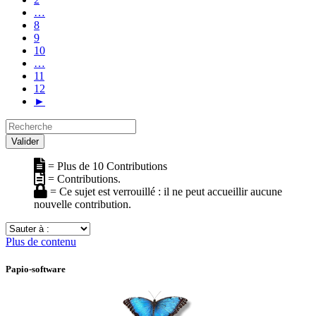
…
8
9
10
…
11
12
►
Recherche
Valider
= Plus de 10 Contributions
= Contributions.
= Ce sujet est verrouillé : il ne peut accueillir aucune
nouvelle contribution.
Sauter
à
Plus de contenu
:
Papio-software