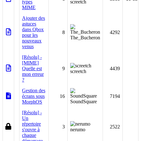
types
screetch
MIME
Ajouter des
astuces
dans Qbox
8
4292
pour les
The_Bucheron
nouveaux
venus
[Résolu] -
[MIME]
Quelle est
9
4439
screetch
mon erreur
?
Gestion des
écrans sous
16
7194
SoundSquare
MorphOS
[Résolu] -
Un
répertoire
3
2522
s'ouvre à
nerumo
chaque
démarrage