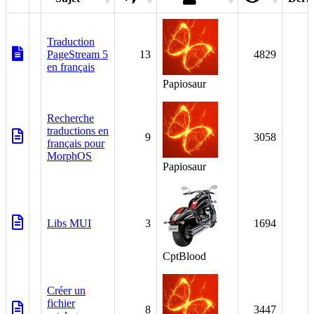
Traduction
PageStream 5
13
4829
en français
Papiosaur
Recherche
traductions en
9
3058
français pour
MorphOS
Papiosaur
Libs MUI
3
1694
CptBlood
Créer un
fichier
8
3447