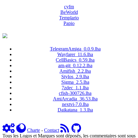
cyfm
BeWorld
Templario
Papio
TelegramAmiga_0.0.9.lha
Wayfarer_11.6.lha
CellBasics_0.59.lha
am-git_0.12.2.lha
Amifish_2.2.lha
Stylos_2.9.lha
Sigma_2.5.lha
7zdec_1.1.lha
cfish-300726.lha
AmiArcadia_36.53.lha
nextvi-7.0.lha
Daikatana_1.3.lha
Charte
-
Contact
Tous les Logos et Marques sont déposés, les commentaires sont sous