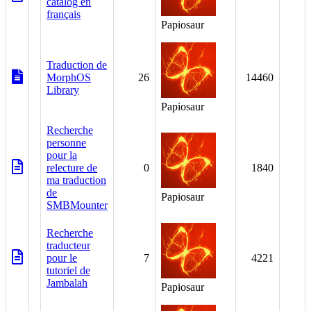
catalog en
français
Papiosaur
Traduction de
MorphOS
26
14460
Library
Papiosaur
Recherche
personne
pour la
relecture de
0
1840
ma traduction
de
Papiosaur
SMBMounter
Recherche
traducteur
pour le
7
4221
tutoriel de
Jambalah
Papiosaur