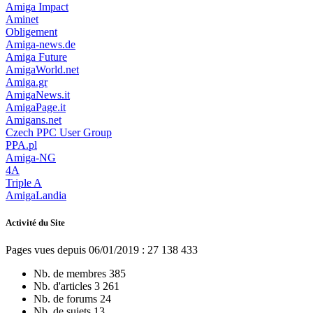
Amiga Impact
Aminet
Obligement
Amiga-news.de
Amiga Future
AmigaWorld.net
Amiga.gr
AmigaNews.it
AmigaPage.it
Amigans.net
Czech PPC User Group
PPA.pl
Amiga-NG
4A
Triple A
AmigaLandia
Activité du Site
Pages vues depuis 06/01/2019 : 27 138 433
Nb. de membres
385
Nb. d'articles
3 261
Nb. de forums
24
Nb. de sujets
13