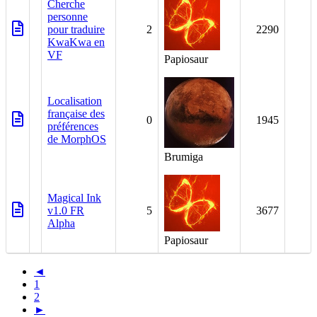
Cherche
personne
pour traduire
2
2290
KwaKwa en
VF
Papiosaur
Localisation
française des
0
1945
préférences
de MorphOS
Brumiga
Magical Ink
v1.0 FR
5
3677
Alpha
Papiosaur
◄
1
2
►