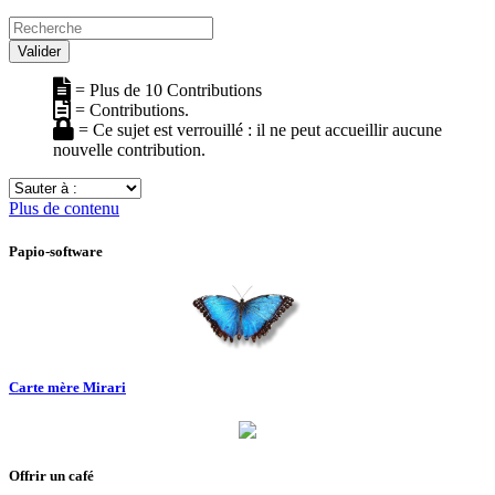
Recherche
Valider
= Plus de 10 Contributions
= Contributions.
= Ce sujet est verrouillé : il ne peut accueillir aucune
nouvelle contribution.
Sauter
à
Plus de contenu
:
Papio-software
Carte mère Mirari
Offrir un café