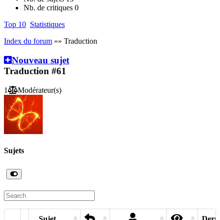
Nb. de critiques
0
Top 10
Statistiques
Index du forum
»» Traduction
Nouveau sujet
Traduction
#61
1
Modérateur(s)
Sujets
Sujet
Derni