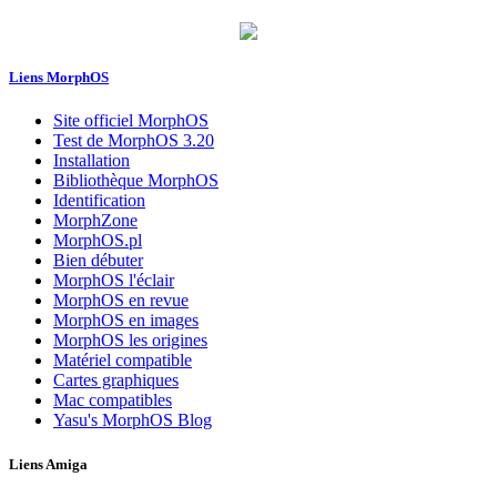
Liens MorphOS
Site officiel MorphOS
Test de MorphOS 3.20
Installation
Bibliothèque MorphOS
Identification
MorphZone
MorphOS.pl
Bien débuter
MorphOS l'éclair
MorphOS en revue
MorphOS en images
MorphOS les origines
Matériel compatible
Cartes graphiques
Mac compatibles
Yasu's MorphOS Blog
Liens Amiga