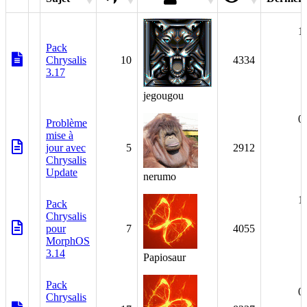
1
Pack
Chrysalis
10
4334
3.17
jegougou
0
Problème
mise à
jour avec
5
2912
Chrysalis
Update
nerumo
1
Pack
Chrysalis
pour
7
4055
MorphOS
3.14
Papiosaur
Pack
0
Chrysalis