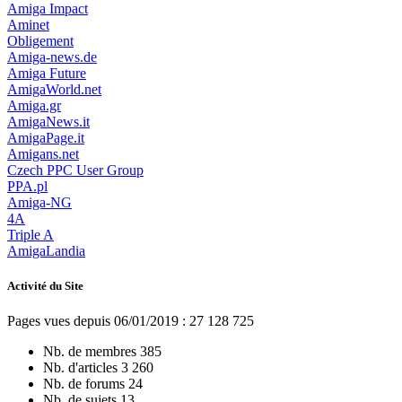
Amiga Impact
Aminet
Obligement
Amiga-news.de
Amiga Future
AmigaWorld.net
Amiga.gr
AmigaNews.it
AmigaPage.it
Amigans.net
Czech PPC User Group
PPA.pl
Amiga-NG
4A
Triple A
AmigaLandia
Activité du Site
Pages vues depuis 06/01/2019 : 27 128 725
Nb. de membres
385
Nb. d'articles
3 260
Nb. de forums
24
Nb. de sujets
13