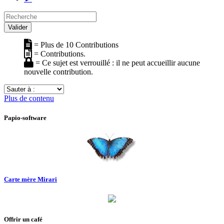
Recherche
Valider
= Plus de 10 Contributions
= Contributions.
= Ce sujet est verrouillé : il ne peut accueillir aucune
nouvelle contribution.
Sauter
à
Plus de contenu
:
Papio-software
Carte mère Mirari
Offrir un café