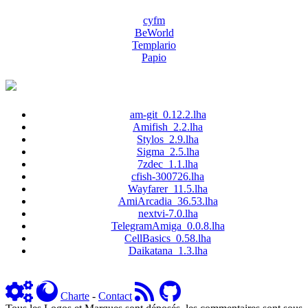
cyfm
BeWorld
Templario
Papio
am-git_0.12.2.lha
Amifish_2.2.lha
Stylos_2.9.lha
Sigma_2.5.lha
7zdec_1.1.lha
cfish-300726.lha
Wayfarer_11.5.lha
AmiArcadia_36.53.lha
nextvi-7.0.lha
TelegramAmiga_0.0.8.lha
CellBasics_0.58.lha
Daikatana_1.3.lha
Charte
-
Contact