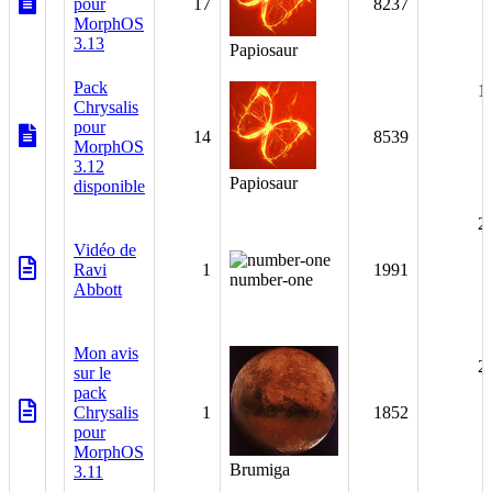
pour
17
8237
MorphOS
3.13
Papiosaur
Pack
1
Chrysalis
pour
14
8539
MorphOS
3.12
Papiosaur
disponible
2
Vidéo de
Ravi
1
1991
number-one
Abbott
Mon avis
2
sur le
pack
Chrysalis
1
1852
pour
MorphOS
Brumiga
3.11