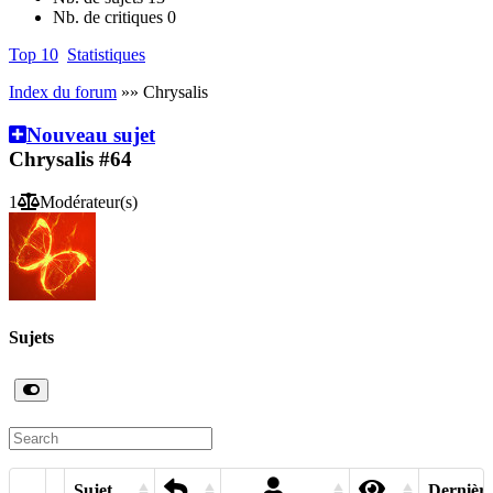
Nb. de critiques
0
Top 10
Statistiques
Index du forum
»» Chrysalis
Nouveau sujet
Chrysalis
#64
1
Modérateur(s)
Sujets
Sujet
Dernière