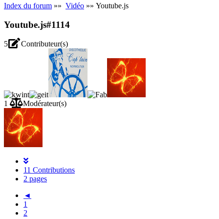
Index du forum
»»
Vidéo
»» Youtube.js
Youtube.js
#1114
5
Contributeur(s)
1
Modérateur(s)
11 Contributions
2 pages
◄
1
2