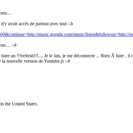
rum....
d'y avoir accès de partout avec tout :-b
00&continue=http://music.google.com/music/listen&followup=http://mu
se.... :-#
aire un !!!refresh!!!.... Je le fais, je me déconnecte ... Rien Ã faire , i
e la nouvelle version de Youtube.js :-#
in the United States.