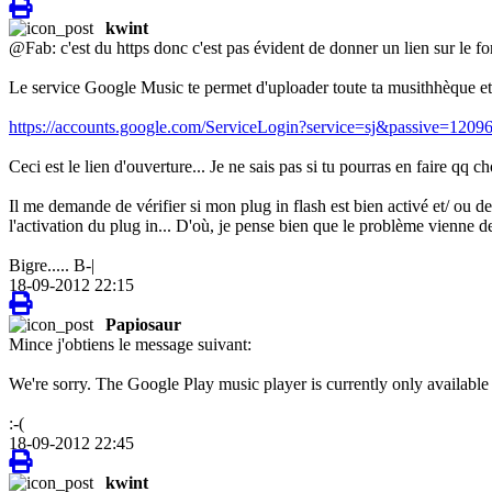
kwint
@Fab: c'est du https donc c'est pas évident de donner un lien sur le fo
Le service Google Music te permet d'uploader toute ta musithhèque et 
https://accounts.google.com/ServiceLogin?service=sj&passive=12096
Ceci est le lien d'ouverture... Je ne sais pas si tu pourras en faire qq cho
Il me demande de vérifier si mon plug in flash est bien activé et/ ou de f
l'activation du plug in... D'où, je pense bien que le problème vienne d
Bigre..... B-|
18-09-2012 22:15
Papiosaur
Mince j'obtiens le message suivant:
We're sorry. The Google Play music player is currently only available 
:-(
18-09-2012 22:45
kwint