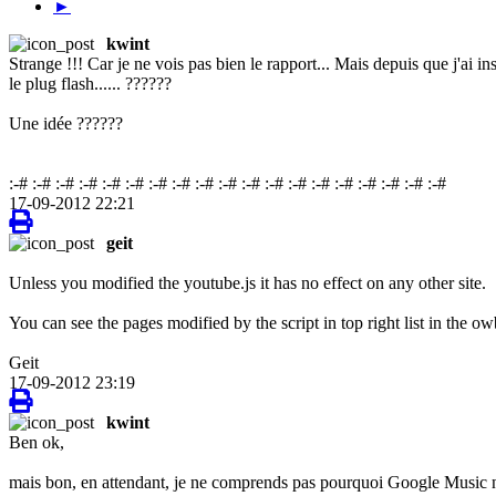
►
kwint
Strange !!! Car je ne vois pas bien le rapport... Mais depuis que j'ai i
le plug flash...... ??????
Une idée ??????
:-# :-# :-# :-# :-# :-# :-# :-# :-# :-# :-# :-# :-# :-# :-# :-# :-# :-# :-#
17-09-2012 22:21
geit
Unless you modified the youtube.js it has no effect on any other site.
You can see the pages modified by the script in top right list in the o
Geit
17-09-2012 23:19
kwint
Ben ok,
mais bon, en attendant, je ne comprends pas pourquoi Google Music ne ve