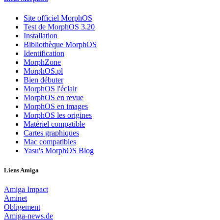
Site officiel MorphOS
Test de MorphOS 3.20
Installation
Bibliothèque MorphOS
Identification
MorphZone
MorphOS.pl
Bien débuter
MorphOS l'éclair
MorphOS en revue
MorphOS en images
MorphOS les origines
Matériel compatible
Cartes graphiques
Mac compatibles
Yasu's MorphOS Blog
Liens Amiga
Amiga Impact
Aminet
Obligement
Amiga-news.de