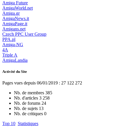
Amiga Future
AmigaWorld.net
Amiga.gr
AmigaNews.it
AmigaPage.it
Amigans.net
Czech PPC User Group
PPA.pl
Amiga-NG
4A
Triple A
AmigaLandia
Activité du Site
Pages vues depuis 06/01/2019 : 27 122 272
Nb. de membres
385
Nb. d'articles
3 258
Nb. de forums
24
Nb. de sujets
13
Nb. de critiques
0
Top 10
Statistiques