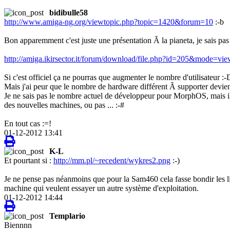
bidibulle58
http://www.amiga-ng.org/viewtopic.php?topic=1420&forum=10
:-b
Bon apparemment c'est juste une présentation Ã la pianeta, je sais pas si
http://amiga.ikirsector.it/forum/download/file.php?id=205&mode=vie
Si c'est officiel ça ne pourras que augmenter le nombre d'utilisateur :-
Mais j'ai peur que le nombre de hardware différent Ã supporter devie
Je ne sais pas le nombre actuel de développeur pour MorphOS, mais i
des nouvelles machines, ou pas ... :-#
En tout cas :=!
01-12-2012 13:41
K-L
Et pourtant si :
http://mm.pl/~recedent/wykres2.png
:-)
Je ne pense pas néanmoins que pour la Sam460 cela fasse bondir les li
machine qui veulent essayer un autre système d'exploitation.
01-12-2012 14:44
Templario
Biennnn