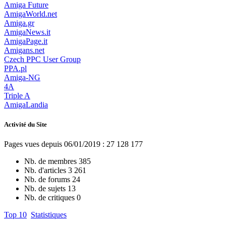
Amiga Future
AmigaWorld.net
Amiga.gr
AmigaNews.it
AmigaPage.it
Amigans.net
Czech PPC User Group
PPA.pl
Amiga-NG
4A
Triple A
AmigaLandia
Activité du Site
Pages vues depuis 06/01/2019 : 27 128 177
Nb. de membres
385
Nb. d'articles
3 261
Nb. de forums
24
Nb. de sujets
13
Nb. de critiques
0
Top 10
Statistiques