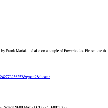
rank Mariak and also on a couple of Powerbooks. Please note that Pr
4242773256753&type=2&theater
- Radeon 9600 Mac - LCD 22" 1680x1050