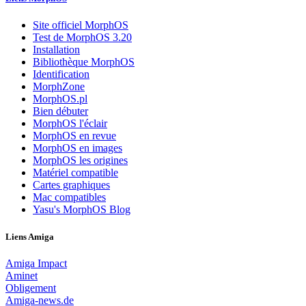
Site officiel MorphOS
Test de MorphOS 3.20
Installation
Bibliothèque MorphOS
Identification
MorphZone
MorphOS.pl
Bien débuter
MorphOS l'éclair
MorphOS en revue
MorphOS en images
MorphOS les origines
Matériel compatible
Cartes graphiques
Mac compatibles
Yasu's MorphOS Blog
Liens Amiga
Amiga Impact
Aminet
Obligement
Amiga-news.de