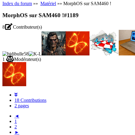
Index du forum
»»
Matériel
»» MorphOS sur SAM460 !
MorphOS sur SAM460 !
#1189
8
Contributeur(s)
1
Modérateur(s)
18 Contributions
2 pages
◄
1
2
►