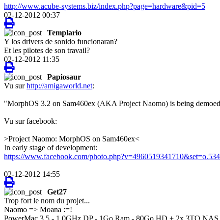
http://www.acube-systems.biz/index.php?page=hardware&pid=5
02-12-2012 00:37
Templario
Y los drivers de sonido funcionaran?
Et les pilotes de son travail?
02-12-2012 11:35
Papiosaur
Vu sur
http://amigaworld.net
:
"MorphOS 3.2 on Sam460ex (AKA Project Naomo) is being demoed by F
Vu sur facebook:
>Project Naomo: MorphOS on Sam460ex<
In early stage of development:
https://www.facebook.com/photo.php?v=4960519341710&set=o.53
02-12-2012 14:55
Get27
Trop fort le nom du projet...
Naomo => Moana :=!
PowerMac 3.5 - 1.0GHz DP - 1Go Ram - 80Go HD + 2x 3TO NAS 