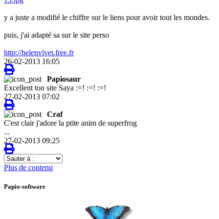
y a juste a modifié le chiffre sur le liens pour avoir tout les mondes.
puis, j'ai adapté sa sur le site perso
http://helenvivet.free.fr
26-02-2013 16:05
Papiosaur
Excellent ton site Saya :=! :=! :=!
27-02-2013 07:02
Craf
C'est clair j'adore la ptite anim de superfrog
...
27-02-2013 09:25
Sauter
à
Plus de contenu
:
Papio-software