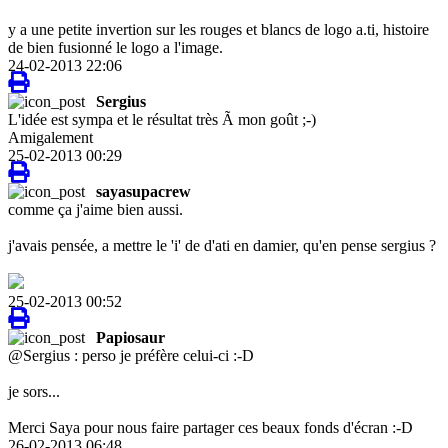
y a une petite invertion sur les rouges et blancs de logo a.ti, histoire
de bien fusionné le logo a l'image.
24-02-2013 22:06
Sergius
L'idée est sympa et le résultat très Ã mon goût ;-)
Amigalement
25-02-2013 00:29
sayasupacrew
comme ça j'aime bien aussi.
j'avais pensée, a mettre le 'i' de d'ati en damier, qu'en pense sergius ?
25-02-2013 00:52
Papiosaur
@Sergius : perso je préfère celui-ci :-D
je sors...
Merci Saya pour nous faire partager ces beaux fonds d'écran :-D
26-02-2013 06:48