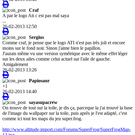
Craf
A par le logo Ati c est pas mal saya
...
26-02-2013 12:50
Sergius
Comme craf, je pense que le logo ATI n'est pas très joli et encore
moins sur le fond noir. Sinon j'aime bien le papillon.
J'aurais même vu une version symétrique avec le même effet léger
sur les deux ailes comme celui actuel sur l'aile de gauche.
Amigalement
26-02-2013 13:26
Papiosaur
+1
26-02-2013 14:40
sayasupacrew
On trouve de tout sur la toile, je dis ça, parceque la j'ai trouvé la base
de l'image du wallpaper sur la toile, puis après je l'est adapté, c'est
comme ici tout les maps du jeu super.frog.
http://www.altitude-import.com/Forums/SuperFrog/SuperFrogMap-
13.jpg