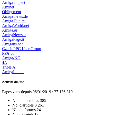
Amiga Impact
Aminet
Obligement
Amiga-news.de
Amiga Future
AmigaWorld.net
Amiga.gr
AmigaNews.it
AmigaPage.it
Amigans.net
Czech PPC User Group
PPA.pl
Amiga-NG
4A
Triple A
AmigaLandia
Activité du Site
Pages vues depuis 06/01/2019 : 27 136 310
Nb. de membres
385
Nb. d'articles
3 261
Nb. de forums
24
Nb. de sujets
13