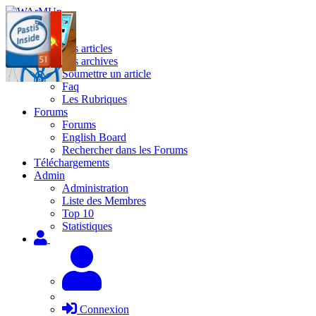
Site
Les articles
Les archives
Soumettre un article
Faq
Les Rubriques
Forums
Forums
English Board
Rechercher dans les Forums
Téléchargements
Admin
Administration
Liste des Membres
Top 10
Statistiques
Connexion