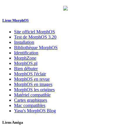
Liens MorphOS
Site officiel MorphOS
Test de MorphOS 3.20
Installation
Bibliothèque MorphOS
Identification
MorphZone
MorphOS.pl
Bien débuter
MorphOS l'éclair
MorphOS en revue
MorphOS en images
MorphOS les origines
Matériel compatible
Cartes graphiques
Mac compatibles
Yasu's MorphOS Blog
Liens Amiga