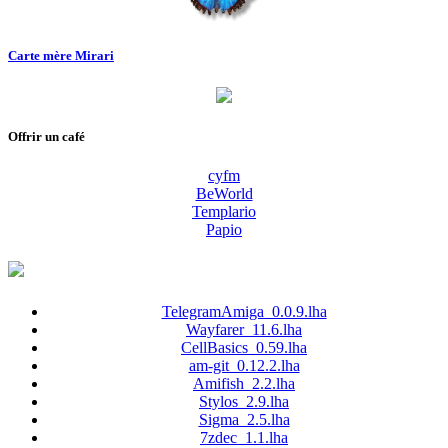
Carte mère Mirari
Offrir un café
cyfm
BeWorld
Templario
Papio
TelegramAmiga_0.0.9.lha
Wayfarer_11.6.lha
CellBasics_0.59.lha
am-git_0.12.2.lha
Amifish_2.2.lha
Stylos_2.9.lha
Sigma_2.5.lha
7zdec_1.1.lha