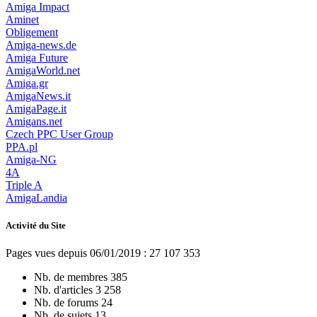
Amiga Impact
Aminet
Obligement
Amiga-news.de
Amiga Future
AmigaWorld.net
Amiga.gr
AmigaNews.it
AmigaPage.it
Amigans.net
Czech PPC User Group
PPA.pl
Amiga-NG
4A
Triple A
AmigaLandia
Activité du Site
Pages vues depuis 06/01/2019 : 27 107 353
Nb. de membres
385
Nb. d'articles
3 258
Nb. de forums
24
Nb. de sujets
13