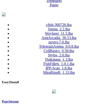
Templario
Papio
cfish-300726.lha
Sigma_2.2.lha
Wayfarer_11.5.lha
AmiArcadia_36.53.lha
nextvi-7.0.lha
TelegramAmiga_0.0.8.lha
CellBasics_0.58.lha
Stylos_2.6.lha
Daikatana_1.3.lha
FishFillets_1.0.1.lha
IPP-Scan_1.8.lha
MiraRippR_1.33.lha
Easy2Install
PageStream