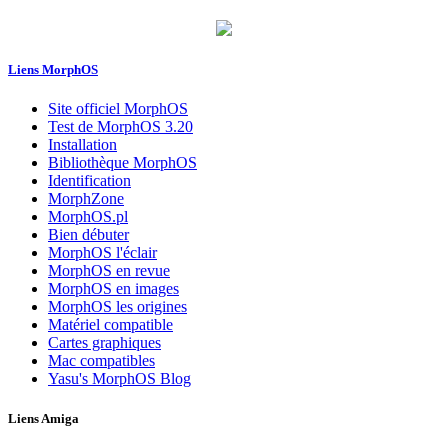
Liens MorphOS
Site officiel MorphOS
Test de MorphOS 3.20
Installation
Bibliothèque MorphOS
Identification
MorphZone
MorphOS.pl
Bien débuter
MorphOS l'éclair
MorphOS en revue
MorphOS en images
MorphOS les origines
Matériel compatible
Cartes graphiques
Mac compatibles
Yasu's MorphOS Blog
Liens Amiga