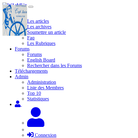
Site
Les articles
Les archives
Soumettre un article
Faq
Les Rubriques
Forums
Forums
English Board
Rechercher dans les Forums
Téléchargements
Admin
Administration
Liste des Membres
Top 10
Statistiques
Connexion