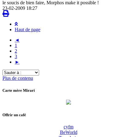
le soucis de bien faire, Morphos make it possible !
23-02-2009 18:27
Haut de page
◄
1
2
3
►
Sauter
à
Plus de contenu
:
Carte mère Mirari
Offrir un café
cyfm
BeWorld