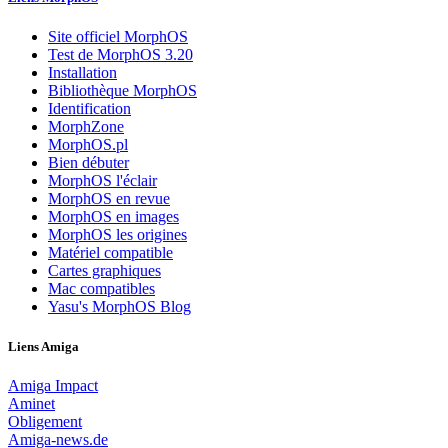
Site officiel MorphOS
Test de MorphOS 3.20
Installation
Bibliothèque MorphOS
Identification
MorphZone
MorphOS.pl
Bien débuter
MorphOS l'éclair
MorphOS en revue
MorphOS en images
MorphOS les origines
Matériel compatible
Cartes graphiques
Mac compatibles
Yasu's MorphOS Blog
Liens Amiga
Amiga Impact
Aminet
Obligement
Amiga-news.de