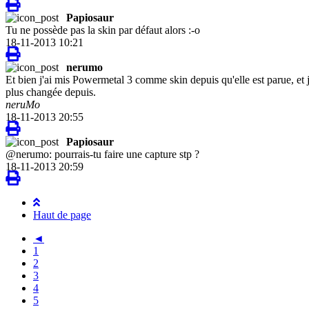
Papiosaur
Tu ne possède pas la skin par défaut alors :-o
18-11-2013 10:21
nerumo
Et bien j'ai mis Powermetal 3 comme skin depuis qu'elle est parue, et j
plus changée depuis.
neruMo
18-11-2013 20:55
Papiosaur
@nerumo: pourrais-tu faire une capture stp ?
18-11-2013 20:59
Haut de page
◄
1
2
3
4
5