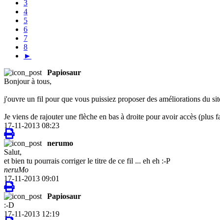
3
4
5
6
7
8
►
Papiosaur
Bonjour à tous,
j'ouvre un fil pour que vous puissiez proposer des améliorations du sit
Je viens de rajouter une flèche en bas à droite pour avoir accès (plus 
17-11-2013 08:23
nerumo
Salut,
et bien tu pourrais corriger le titre de ce fil ... eh eh :-P
neruMo
17-11-2013 09:01
Papiosaur
:-D
17-11-2013 12:19