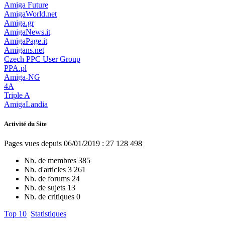
Amiga Future
AmigaWorld.net
Amiga.gr
AmigaNews.it
AmigaPage.it
Amigans.net
Czech PPC User Group
PPA.pl
Amiga-NG
4A
Triple A
AmigaLandia
Activité du Site
Pages vues depuis 06/01/2019 : 27 128 498
Nb. de membres
385
Nb. d'articles
3 261
Nb. de forums
24
Nb. de sujets
13
Nb. de critiques
0
Top 10
Statistiques