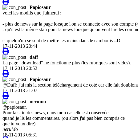
Papiosaur
voici les modifs que j'aimerai :
- plus de news sur la page lorsque l'on se connecte avec son compte (
- qu'il est la même skin pour la news lorsque qu'on veut lire les comme
si quelqu'un se sent de mettre les mains dans le cambouis :-D
17-11-2013 20:44
daff
La page "download" ne fonctionne plus (les rubriques sont vides).
17-11-2013 20:52
Papiosaur
@Daff: j'ai mis la section téléchargement de coté car elle fait doublon
17-11-2013 21:07
nerumo
@papiosaur,
Pour la skin des news, dans mon cas elle est conservée
quand je lis les commentaires. (ou alors j'ai pas bien compris ce
que tu veux dire)
neruMo
18-11-2013 05:31