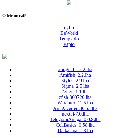
Offrir un café
cyfm
BeWorld
Templario
Papio
am-git_0.12.2.lha
Amifish_2.2.lha
Stylos_2.9.lha
Sigma_2.5.lha
7zdec_1.1.lha
cfish-300726.lha
Wayfarer_11.5.lha
AmiArcadia_36.53.lha
nextvi-7.0.lha
TelegramAmiga_0.0.8.lha
CellBasics_0.58.lha
Daikatana_1.3.lha