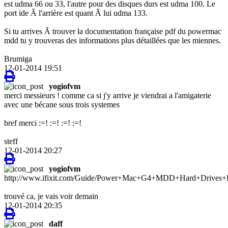
est udma 66 ou 33, l'autre pour des disques durs est udma 100. Le
port ide Ã l'arrière est quant Ã lui udma 133.
Si tu arrives Ã trouver la documentation française pdf du powermac
mdd tu y trouveras des informations plus détaillées que les miennes.
Brumiga
12-01-2014 19:51
yogiofvm
merci messieurs ! comme ca si j'y arrive je viendrai a l'amigaterie
avec une bécane sous trois systemes
bref merci :=! :=! :=! :=!
steff
12-01-2014 20:27
yogiofvm
http://www.ifixit.com/Guide/Power+Mac+G4+MDD+Hard+Drives+
trouvé ca, je vais voir demain
12-01-2014 20:35
daff