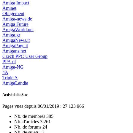
Amiga Impact
Aminet
Obligement
Amiga-news.de
Amiga Future
AmigaWorld.net
Amiga.gr
AmigaNews.it
AmigaPage.it
Amigans.net
Czech PPC User Group
PPA.pl
Amiga-NG
4A
Triple A
AmigaLandia
Activité du Site
Pages vues depuis 06/01/2019 : 27 123 966
Nb. de membres
385
Nb. d'articles
3 261
Nb. de forums
24
Nb. de sujets
13