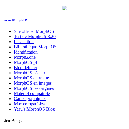
Liens MorphOS
Site officiel MorphOS
Test de MorphOS 3.20
Installation
Bibliothèque MorphOS
Identification
MorphZone
MorphOS.pl
Bien débuter
MorphOS l'éclair
MorphOS en revue
MorphOS en images
MorphOS les origines
Matériel compatible
Cartes graphiques
Mac compatibles
Yasu's MorphOS Blog
Liens Amiga