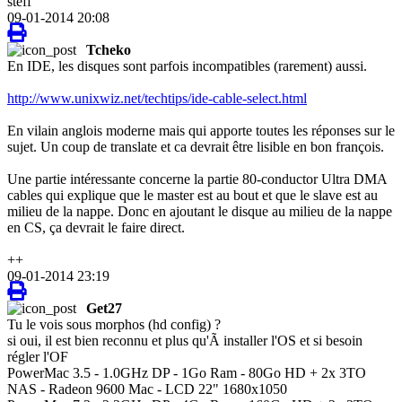
steff
09-01-2014 20:08
Tcheko
En IDE, les disques sont parfois incompatibles (rarement) aussi.
http://www.unixwiz.net/techtips/ide-cable-select.html
En vilain anglois moderne mais qui apporte toutes les réponses sur le
sujet. Un coup de translate et ca devrait être lisible en bon françois.
Une partie intéressante concerne la partie 80-conductor Ultra DMA
cables qui explique que le master est au bout et que le slave est au
milieu de la nappe. Donc en ajoutant le disque au milieu de la nappe
en CS, ça devrait le faire direct.
++
09-01-2014 23:19
Get27
Tu le vois sous morphos (hd config) ?
si oui, il est bien reconnu et plus qu'Ã installer l'OS et si besoin
régler l'OF
PowerMac 3.5 - 1.0GHz DP - 1Go Ram - 80Go HD + 2x 3TO
NAS - Radeon 9600 Mac - LCD 22" 1680x1050