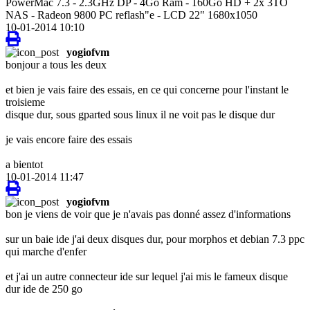
PowerMac 7.3 - 2.3GHz DP - 4Go Ram - 160Go HD + 2x 3TO
NAS - Radeon 9800 PC reflash"e - LCD 22" 1680x1050
10-01-2014 10:10
yogiofvm
bonjour a tous les deux
et bien je vais faire des essais, en ce qui concerne pour l'instant le
troisieme
disque dur, sous gparted sous linux il ne voit pas le disque dur
je vais encore faire des essais
a bientot
10-01-2014 11:47
yogiofvm
bon je viens de voir que je n'avais pas donné assez d'informations
sur un baie ide j'ai deux disques dur, pour morphos et debian 7.3 ppc
qui marche d'enfer
et j'ai un autre connecteur ide sur lequel j'ai mis le fameux disque
dur ide de 250 go