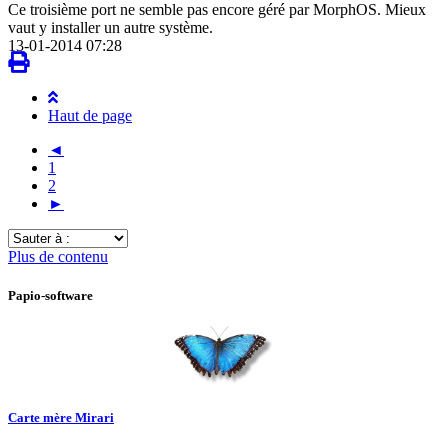
Ce troisième port ne semble pas encore géré par MorphOS. Mieux
vaut y installer un autre système.
13-01-2014 07:28
Haut de page
◄
1
2
►
Sauter
à
Plus de contenu
:
Papio-software
Carte mère Mirari