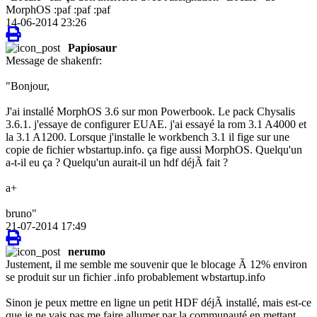
MorphOS :paf :paf :paf
14-06-2014 23:26
Papiosaur
Message de shakenfr:
"Bonjour,
J'ai installé MorphOS 3.6 sur mon Powerbook. Le pack Chysalis
3.6.1. j'essaye de configurer EUAE. j'ai essayé la rom 3.1 A4000 et
la 3.1 A1200. Lorsque j'installe le workbench 3.1 il fige sur une
copie de fichier wbstartup.info. ça fige aussi MorphOS. Quelqu'un
a-t-il eu ça ? Quelqu'un aurait-il un hdf déjÃ fait ?
a+
bruno"
21-07-2014 17:49
nerumo
Justement, il me semble me souvenir que le blocage Ã 12% environ
se produit sur un fichier .info probablement wbstartup.info
Sinon je peux mettre en ligne un petit HDF déjÃ installé, mais est-ce
que je ne vais pas me faire allumer par la communauté en mettant