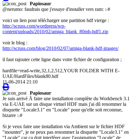
Papiosaur
@nerumo: faudrais que j'essaye d'installer vers ram: :-#
voici un lien pour télécharger une partition hdf vierge :
http://scruss.com/wordpress/wp-
content/uploads/2010/02/amiga_blank_80mb-hdf1.zip
voir le blog :
http://scruss.com/blog/2010/02/07/amiga-blank-hdf-images/
il faut rajouter cette ligne dans votre fichier de configuration ;
hardfile=read-write,32,1,2,512,YOUR FOLDER WITH E-
UAE/HardFiles/blank80.hdf
11-06-2014 21:10
Papiosaur
Je suis arrivé Ã faire une installation complète du Workbench 3.1
via E-UAE sur un disque virtuel HDF mais j'ai dû renommer la
disquette "Locale3.1" en "Locale" pour qu'elle soit reconnue,
bizarre :-#
Si je veux faire une installation via Ambient sur le fichier HDF
"mounter", je ne peux pas renommer la disquette "Locale3.1" en
"Locale" car ça doit interférer avec l'assignation "Locale" de