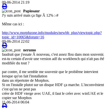
09-06-2014 21:19
Papiosaur
J'y suis arrivé mais ça fige Ã 12% :-#
Même cas ici :
http://www.morphzone.info/modules/newbb_plus/viewtopic.php?
topic_id=10065&forum=16
09-06-2014 22:02
nerumo
faudrait que j'essaie Ã nouveau, c'est assez flou dans mon souvenir.
est-tu certain d'avoir une version adf du workbench qui n'ait pas été
modifiée du tout ?
par contre, il me semble me souvenir que le problème intervient
lorsque qu'on fait l'installation
dans un répertoire de Morphos.
Si on l'installe plutot sur un disque HDF ça marche. L'inconvénient
c'est qu'on ne peut pas
créer de HDF vierge avec UAE, il faut le créer avec winUAE et le
copier sur Morphos
11-06-2014 06:04