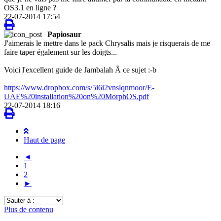
OS3.1 en ligne ?
22-07-2014 17:54
Papiosaur
J'aimerais le mettre dans le pack Chrysalis mais je risquerais de me
faire taper également sur les doigts...
Voici l'excellent guide de Jambalah Ã ce sujet :-b
https://www.dropbox.com/s/5i6i2vnslqnmoor/E-
UAE%20installation%20on%20MorphOS.pdf
22-07-2014 18:16
Haut de page
◄
1
2
►
Sauter
à
Plus de contenu
: