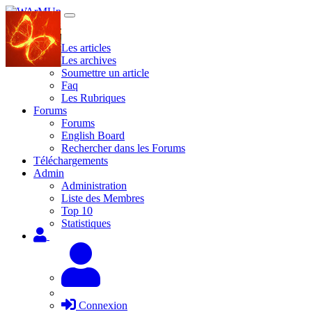
Site
Les articles
Les archives
Soumettre un article
Faq
Les Rubriques
Forums
Forums
English Board
Rechercher dans les Forums
Téléchargements
Admin
Administration
Liste des Membres
Top 10
Statistiques
Connexion