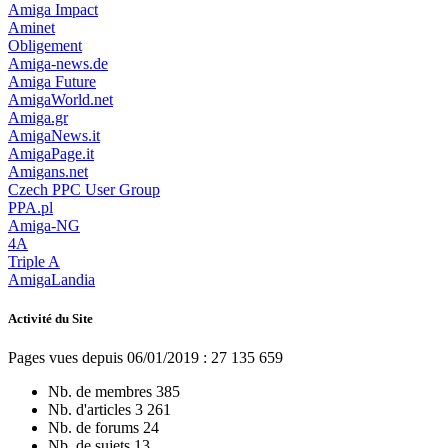
Amiga Impact
Aminet
Obligement
Amiga-news.de
Amiga Future
AmigaWorld.net
Amiga.gr
AmigaNews.it
AmigaPage.it
Amigans.net
Czech PPC User Group
PPA.pl
Amiga-NG
4A
Triple A
AmigaLandia
Activité du Site
Pages vues depuis 06/01/2019 : 27 135 659
Nb. de membres
385
Nb. d'articles
3 261
Nb. de forums
24
Nb. de sujets
13