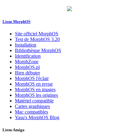
Liens MorphOS
Site officiel MorphOS
Test de MorphOS 3.20
Installation
Bibliothèque MorphOS
Identification
MorphZone
MorphOS.pl
Bien débuter
MorphOS l'éclair
MorphOS en revue
MorphOS en images
MorphOS les origines
Matériel compatible
Cartes graphiques
Mac compatibles
Yasu's MorphOS Blog
Liens Amiga