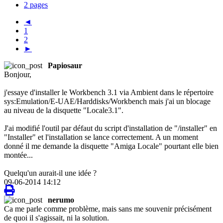
2 pages
◄
1
2
►
Papiosaur
Bonjour,
j'essaye d'installer le Workbench 3.1 via Ambient dans le répertoire
sys:Emulation/E-UAE/Harddisks/Workbench mais j'ai un blocage
au niveau de la disquette "Locale3.1".
J'ai modifié l'outil par défaut du script d'installation de "/installer" en
"Installer" et l'installation se lance correctement. A un moment
donné il me demande la disquette "Amiga Locale" pourtant elle bien
montée...
Quelqu'un aurait-il une idée ?
09-06-2014 14:12
nerumo
Ca me parle comme problème, mais sans me souvenir précisément
de quoi il s'agissait, ni la solution.