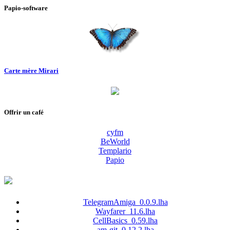
Papio-software
Carte mère Mirari
Offrir un café
cyfm
BeWorld
Templario
Papio
TelegramAmiga_0.0.9.lha
Wayfarer_11.6.lha
CellBasics_0.59.lha
am-git_0.12.2.lha