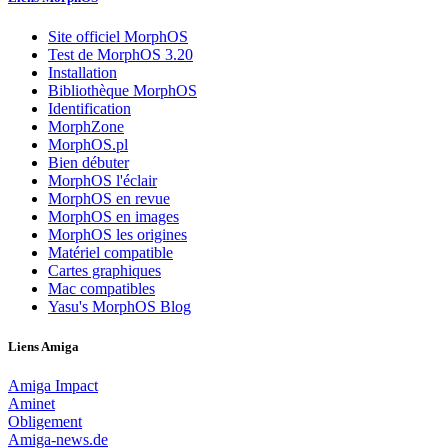
Site officiel MorphOS
Test de MorphOS 3.20
Installation
Bibliothèque MorphOS
Identification
MorphZone
MorphOS.pl
Bien débuter
MorphOS l'éclair
MorphOS en revue
MorphOS en images
MorphOS les origines
Matériel compatible
Cartes graphiques
Mac compatibles
Yasu's MorphOS Blog
Liens Amiga
Amiga Impact
Aminet
Obligement
Amiga-news.de