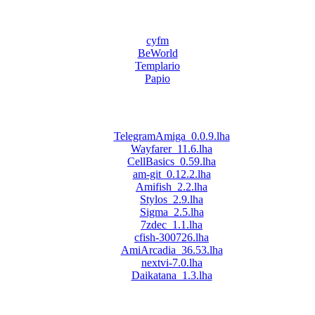
cyfm
BeWorld
Templario
Papio
TelegramAmiga_0.0.9.lha
Wayfarer_11.6.lha
CellBasics_0.59.lha
am-git_0.12.2.lha
Amifish_2.2.lha
Stylos_2.9.lha
Sigma_2.5.lha
7zdec_1.1.lha
cfish-300726.lha
AmiArcadia_36.53.lha
nextvi-7.0.lha
Daikatana_1.3.lha