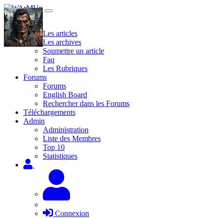
Site
Les articles
Les archives
Soumettre un article
Faq
Les Rubriques
Forums
Forums
English Board
Rechercher dans les Forums
Téléchargements
Admin
Administration
Liste des Membres
Top 10
Statistiques
Connexion