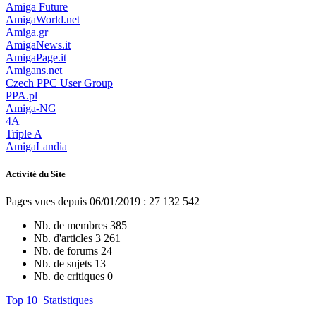
Amiga Future
AmigaWorld.net
Amiga.gr
AmigaNews.it
AmigaPage.it
Amigans.net
Czech PPC User Group
PPA.pl
Amiga-NG
4A
Triple A
AmigaLandia
Activité du Site
Pages vues depuis 06/01/2019 : 27 132 542
Nb. de membres
385
Nb. d'articles
3 261
Nb. de forums
24
Nb. de sujets
13
Nb. de critiques
0
Top 10
Statistiques