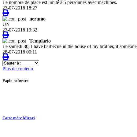
Le nombre de place est limité à 5 personnes avec machines.
27-07-2016 18:27
nerumo
UN
27-07-2016 19:32
Templario
Le samedi 30, I have barbecue in the house of my brother, if someone 
28-07-2016 00:11
Sauter
à
Plus de contenu
:
Papio-software
Carte mère Mirari