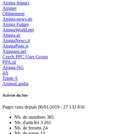
Amiga Impact
Aminet
Obligement
Amiga-news.de
Amiga Future
AmigaWorld.net
Amiga.gr
AmigaNews.it
AmigaPage.it
Amigans.net
Czech PPC User Group
PPA.pl
Amiga-NG
4A
Triple A
AmigaLandia
Activité du Site
Pages vues depuis 06/01/2019 : 27 132 816
Nb. de membres
385
Nb. d'articles
3 261
Nb. de forums
24
Nb. de sujets
13