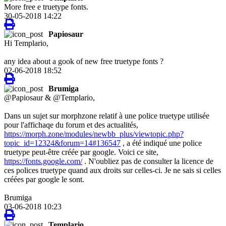
More free e truetype fonts.
30-05-2018 14:22
Papiosaur
Hi Templario,
any idea about a gook of new free truetype fonts ?
02-06-2018 18:52
Brumiga
@Papiosaur & @Templario,
Dans un sujet sur morphzone relatif à une police truetype utilisée
pour l'affichaqe du forum et des actualités,
https://morph.zone/modules/newbb_plus/viewtopic.php?
topic_id=12324&forum=14#136547
, a été indiqué une police
truetype peut-être créée par google. Voici ce site,
https://fonts.google.com/
. N'oubliez pas de consulter la licence de
ces polices truetype quand aux droits sur celles-ci. Je ne sais si celles
créées par google le sont.
Brumiga
03-06-2018 10:23
Templario