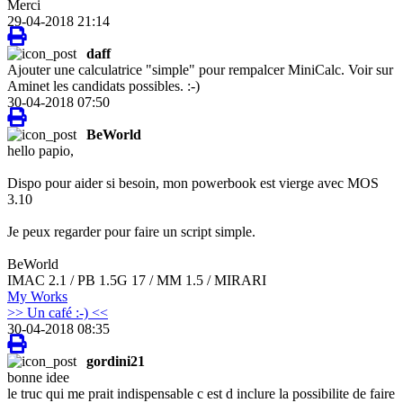
Merci
29-04-2018 21:14
daff
Ajouter une calculatrice "simple" pour rempalcer MiniCalc. Voir sur
Aminet les candidats possibles. :-)
30-04-2018 07:50
BeWorld
hello papio,
Dispo pour aider si besoin, mon powerbook est vierge avec MOS
3.10
Je peux regarder pour faire un script simple.
BeWorld
IMAC 2.1 / PB 1.5G 17 / MM 1.5 / MIRARI
My Works
>> Un café :-) <<
30-04-2018 08:35
gordini21
bonne idee
le truc qui me prait indispensable c est d inclure la possibilite de faire