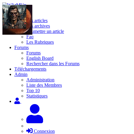
Site
Les articles
Les archives
Soumettre un article
Faq
Les Rubriques
Forums
Forums
English Board
Rechercher dans les Forums
Téléchargements
Admin
Administration
Liste des Membres
Top 10
Statistiques
Connexion