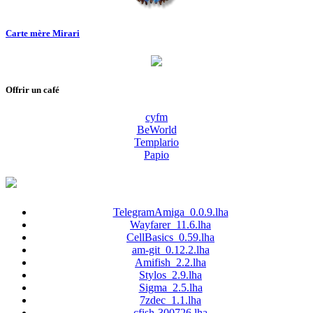
Carte mère Mirari
Offrir un café
cyfm
BeWorld
Templario
Papio
TelegramAmiga_0.0.9.lha
Wayfarer_11.6.lha
CellBasics_0.59.lha
am-git_0.12.2.lha
Amifish_2.2.lha
Stylos_2.9.lha
Sigma_2.5.lha
7zdec_1.1.lha
cfish-300726.lha