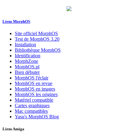
Liens MorphOS
Site officiel MorphOS
Test de MorphOS 3.20
Installation
Bibliothèque MorphOS
Identification
MorphZone
MorphOS.pl
Bien débuter
MorphOS l'éclair
MorphOS en revue
MorphOS en images
MorphOS les origines
Matériel compatible
Cartes graphiques
Mac compatibles
Yasu's MorphOS Blog
Liens Amiga