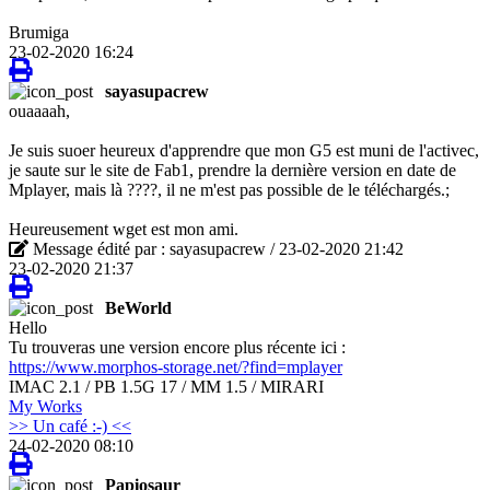
Brumiga
23-02-2020 16:24
sayasupacrew
ouaaaah,
Je suis suoer heureux d'apprendre que mon G5 est muni de l'activec,
je saute sur le site de Fab1, prendre la dernière version en date de
Mplayer, mais là ????, il ne m'est pas possible de le téléchargés.;
Heureusement wget est mon ami.
Message édité par : sayasupacrew / 23-02-2020 21:42
23-02-2020 21:37
BeWorld
Hello
Tu trouveras une version encore plus récente ici :
https://www.morphos-storage.net/?find=mplayer
IMAC 2.1 / PB 1.5G 17 / MM 1.5 / MIRARI
My Works
>> Un café :-) <<
24-02-2020 08:10
Papiosaur