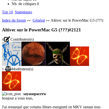
Nb. de critiques
0
Top 10
Statistiques
Index du forum
»»
Général
»» Altivec sur le PowerMac G5 (???)
Altivec sur le PowerMac G5 (???)
#2121
4
Contributeur(s)
1
Modérateur(s)
sayasupacrew
bonjour a vous tous,
J'ai remarqué que certains filmes enregistré en MKV ramais tous