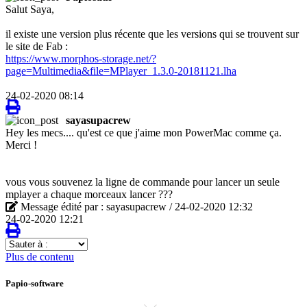
Salut Saya,
il existe une version plus récente que les versions qui se trouvent sur
le site de Fab :
https://www.morphos-storage.net/?
page=Multimedia&file=MPlayer_1.3.0-20181121.lha
24-02-2020 08:14
sayasupacrew
Hey les mecs.... qu'est ce que j'aime mon PowerMac comme ça.
Merci !
vous vous souvenez la ligne de commande pour lancer un seule
mplayer a chaque morceaux lancer ???
Message édité par : sayasupacrew / 24-02-2020 12:32
24-02-2020 12:21
Sauter
à
Plus de contenu
:
Papio-software