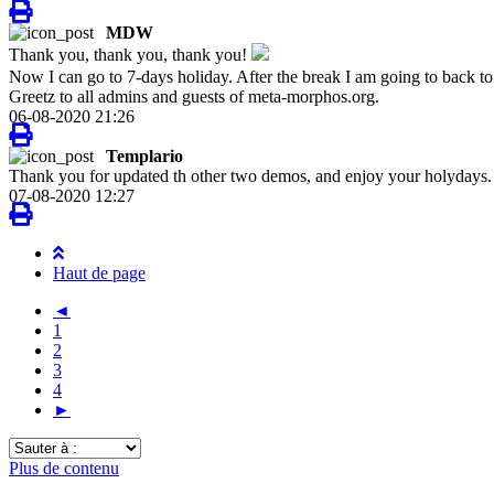
MDW
Thank you, thank you, thank you!
Now I can go to 7-days holiday. After the break I am going to back t
Greetz to all admins and guests of meta-morphos.org.
06-08-2020 21:26
Templario
Thank you for updated th other two demos, and enjoy your holydays.
07-08-2020 12:27
Haut de page
◄
1
2
3
4
►
Sauter
à
Plus de contenu
: