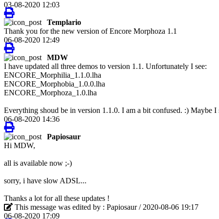
03-08-2020 12:03
Templario
Thank you for the new version of Encore Morphoza 1.1
06-08-2020 12:49
MDW
I have updated all three demos to version 1.1. Unfortunately I see:
ENCORE_Morphilia_1.1.0.lha
ENCORE_Morphobia_1.0.0.lha
ENCORE_Morphoza_1.0.lha
Everything shoud be in version 1.1.0. I am a bit confused. :) Maybe 
06-08-2020 14:36
Papiosaur
Hi MDW,
all is available now ;-)
sorry, i have slow ADSL...
Thanks a lot for all these updates !
This message was edited by : Papiosaur / 2020-08-06 19:17
06-08-2020 17:09