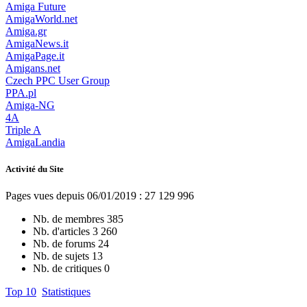
Amiga Future
AmigaWorld.net
Amiga.gr
AmigaNews.it
AmigaPage.it
Amigans.net
Czech PPC User Group
PPA.pl
Amiga-NG
4A
Triple A
AmigaLandia
Activité du Site
Pages vues depuis 06/01/2019 : 27 129 996
Nb. de membres
385
Nb. d'articles
3 260
Nb. de forums
24
Nb. de sujets
13
Nb. de critiques
0
Top 10
Statistiques