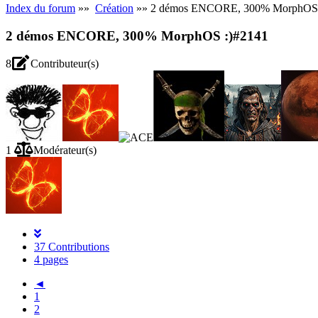
Index du forum
»»
Création
»» 2 démos ENCORE, 300% MorphOS 
2 démos ENCORE, 300% MorphOS :)
#2141
8
Contributeur(s)
1
Modérateur(s)
37 Contributions
4 pages
◄
1
2