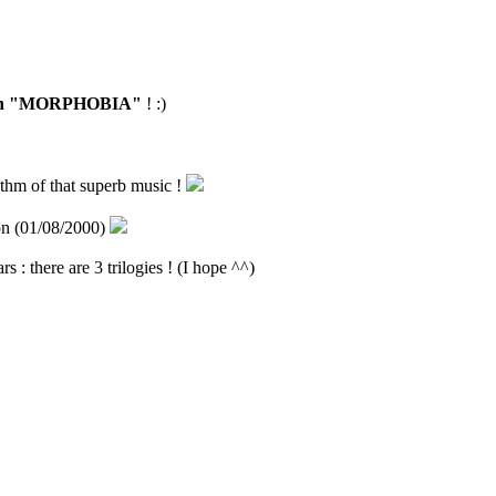
tion "MORPHOBIA"
! :)
thm of that superb music !
ion (01/08/2000)
s : there are 3 trilogies ! (I hope ^^)