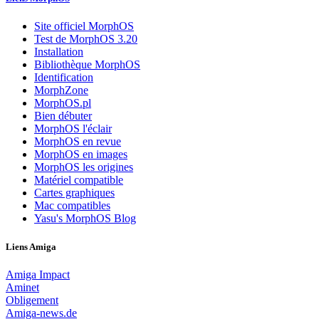
Site officiel MorphOS
Test de MorphOS 3.20
Installation
Bibliothèque MorphOS
Identification
MorphZone
MorphOS.pl
Bien débuter
MorphOS l'éclair
MorphOS en revue
MorphOS en images
MorphOS les origines
Matériel compatible
Cartes graphiques
Mac compatibles
Yasu's MorphOS Blog
Liens Amiga
Amiga Impact
Aminet
Obligement
Amiga-news.de