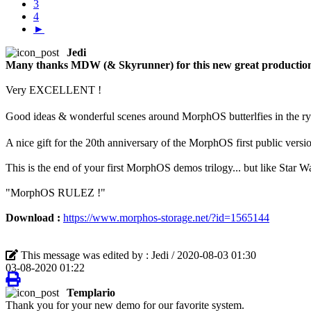
3
4
►
Jedi
Many thanks MDW (& Skyrunner) for this new great produc
Very EXCELLENT !
Good ideas & wonderful scenes around MorphOS butterlfies in the ry
A nice gift for the 20th anniversary of the MorphOS first public vers
This is the end of your first MorphOS demos trilogy... but like Star War
"MorphOS RULEZ !"
Download :
https://www.morphos-storage.net/?id=1565144
This message was edited by : Jedi / 2020-08-03 01:30
03-08-2020 01:22
Templario
Thank you for your new demo for our favorite system.