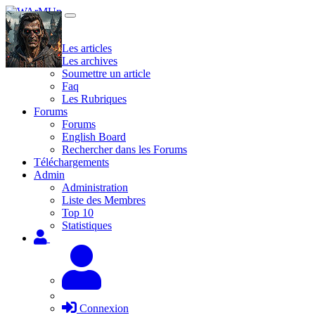
Site
Les articles
Les archives
Soumettre un article
Faq
Les Rubriques
Forums
Forums
English Board
Rechercher dans les Forums
Téléchargements
Admin
Administration
Liste des Membres
Top 10
Statistiques
Connexion