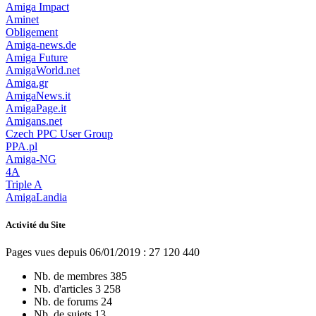
Amiga Impact
Aminet
Obligement
Amiga-news.de
Amiga Future
AmigaWorld.net
Amiga.gr
AmigaNews.it
AmigaPage.it
Amigans.net
Czech PPC User Group
PPA.pl
Amiga-NG
4A
Triple A
AmigaLandia
Activité du Site
Pages vues depuis 06/01/2019 : 27 120 440
Nb. de membres
385
Nb. d'articles
3 258
Nb. de forums
24
Nb. de sujets
13