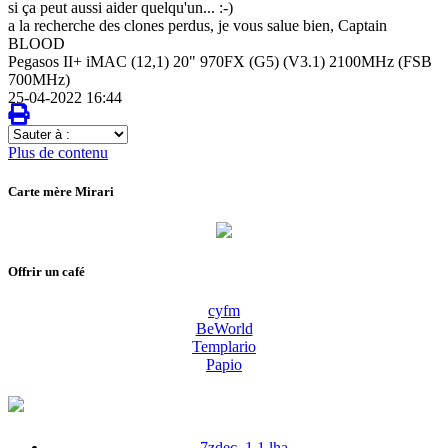
si ça peut aussi aider quelqu'un... :-)
a la recherche des clones perdus, je vous salue bien, Captain
BLOOD
Pegasos II+ iMAC (12,1) 20" 970FX (G5) (V3.1) 2100MHz (FSB
700MHz)
25-04-2022 16:44
Sauter
à
Plus de contenu
:
Carte mère Mirari
Offrir un café
cyfm
BeWorld
Templario
Papio
7zdec_1.1.lha