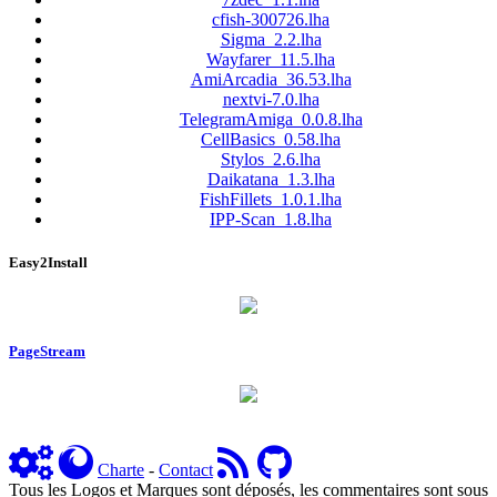
cfish-300726.lha
Sigma_2.2.lha
Wayfarer_11.5.lha
AmiArcadia_36.53.lha
nextvi-7.0.lha
TelegramAmiga_0.0.8.lha
CellBasics_0.58.lha
Stylos_2.6.lha
Daikatana_1.3.lha
FishFillets_1.0.1.lha
IPP-Scan_1.8.lha
Easy2Install
PageStream
Charte
-
Contact
Tous les Logos et Marques sont déposés, les commentaires sont sous