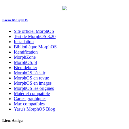
Liens MorphOS
Site officiel MorphOS
Test de MorphOS 3.20
Installation
Bibliothèque MorphOS
Identification
MorphZone
MorphOS.pl
Bien débuter
MorphOS l'éclair
MorphOS en revue
MorphOS en images
MorphOS les origines
Matériel compatible
Cartes graphiques
Mac compatibles
Yasu's MorphOS Blog
Liens Amiga