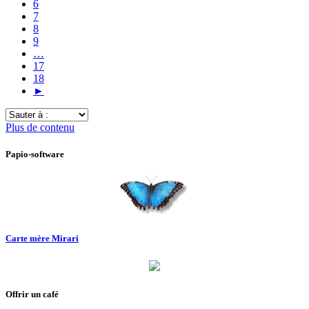
6
7
8
9
…
17
18
►
Sauter
à
Plus de contenu
:
Papio-software
Carte mère Mirari
Offrir un café