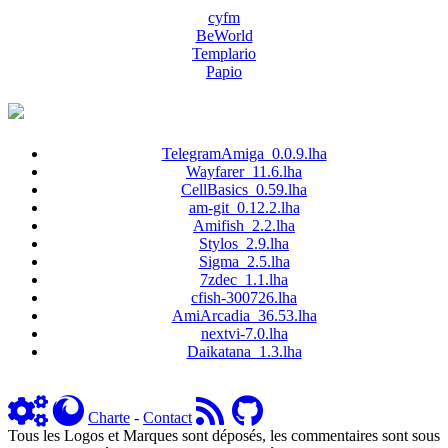
cyfm
BeWorld
Templario
Papio
TelegramAmiga_0.0.9.lha
Wayfarer_11.6.lha
CellBasics_0.59.lha
am-git_0.12.2.lha
Amifish_2.2.lha
Stylos_2.9.lha
Sigma_2.5.lha
7zdec_1.1.lha
cfish-300726.lha
AmiArcadia_36.53.lha
nextvi-7.0.lha
Daikatana_1.3.lha
Charte
-
Contact
Tous les Logos et Marques sont déposés, les commentaires sont sous