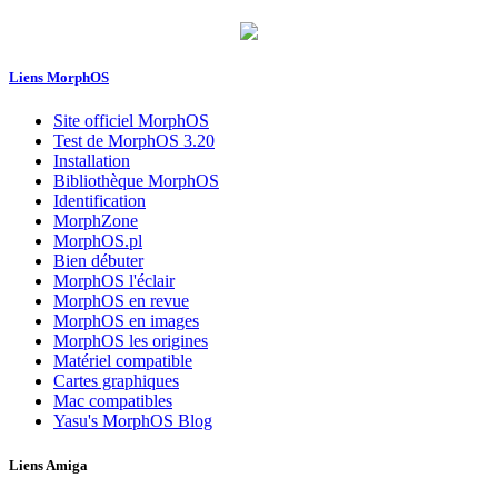
Liens MorphOS
Site officiel MorphOS
Test de MorphOS 3.20
Installation
Bibliothèque MorphOS
Identification
MorphZone
MorphOS.pl
Bien débuter
MorphOS l'éclair
MorphOS en revue
MorphOS en images
MorphOS les origines
Matériel compatible
Cartes graphiques
Mac compatibles
Yasu's MorphOS Blog
Liens Amiga