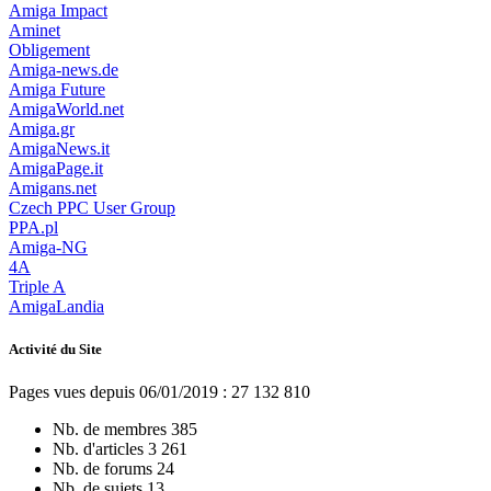
Amiga Impact
Aminet
Obligement
Amiga-news.de
Amiga Future
AmigaWorld.net
Amiga.gr
AmigaNews.it
AmigaPage.it
Amigans.net
Czech PPC User Group
PPA.pl
Amiga-NG
4A
Triple A
AmigaLandia
Activité du Site
Pages vues depuis 06/01/2019 : 27 132 810
Nb. de membres
385
Nb. d'articles
3 261
Nb. de forums
24
Nb. de sujets
13