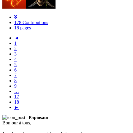
178 Contributions
18 pages
◄
1
2
3
4
5
6
7
8
9
…
17
18
►
Papiosaur
Bonjour à tous,