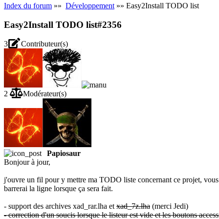
Index du forum
»»
Développement
»» Easy2Install TODO list
Easy2Install TODO list
#2356
3
Contributeur(s)
2
Modérateur(s)
Papiosaur
Bonjour à jour,
j'ouvre un fil pour y mettre ma TODO liste concernant ce projet, vous 
barrerai la ligne lorsque ça sera fait.
- support des archives xad_rar.lha et
xad_7z.lha
(merci Jedi)
- correction d'un soucis lorsque le listeur est vide et les boutons