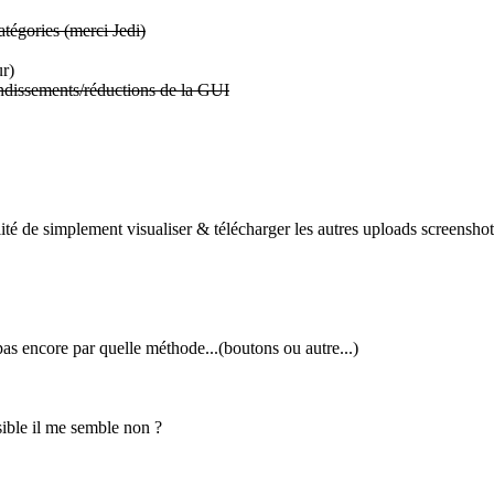
tégories (merci Jedi)
ur)
randissements/réductions de la GUI
lité de simplement visualiser & télécharger les autres uploads screenshot
 pas encore par quelle méthode...(boutons ou autre...)
ible il me semble non ?