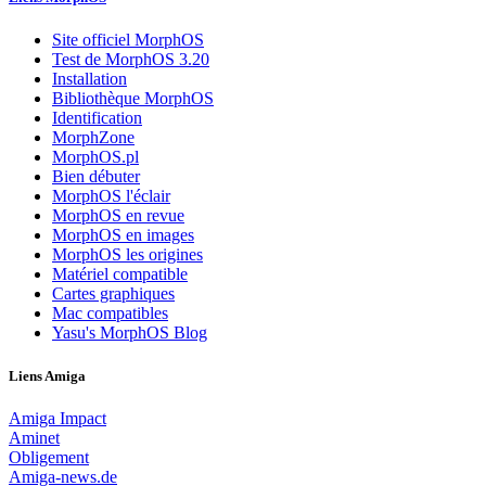
Site officiel MorphOS
Test de MorphOS 3.20
Installation
Bibliothèque MorphOS
Identification
MorphZone
MorphOS.pl
Bien débuter
MorphOS l'éclair
MorphOS en revue
MorphOS en images
MorphOS les origines
Matériel compatible
Cartes graphiques
Mac compatibles
Yasu's MorphOS Blog
Liens Amiga
Amiga Impact
Aminet
Obligement
Amiga-news.de