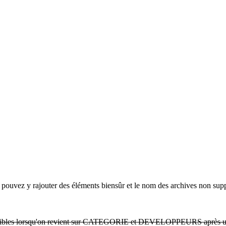
pouvez y rajouter des éléments biensûr et le nom des archives non support
 accessibles lorsqu'on revient sur CATEGORIE et DEVELOPPEURS après un