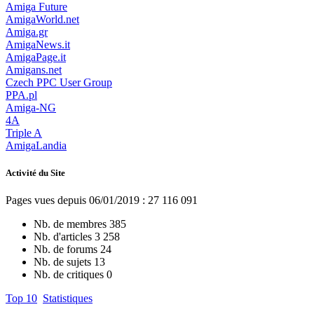
Amiga Future
AmigaWorld.net
Amiga.gr
AmigaNews.it
AmigaPage.it
Amigans.net
Czech PPC User Group
PPA.pl
Amiga-NG
4A
Triple A
AmigaLandia
Activité du Site
Pages vues depuis 06/01/2019 : 27 116 091
Nb. de membres
385
Nb. d'articles
3 258
Nb. de forums
24
Nb. de sujets
13
Nb. de critiques
0
Top 10
Statistiques