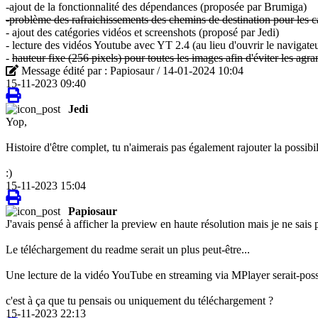
-ajout de la fonctionnalité des dépendances (proposée par Brumiga)
-problème des rafraichissements des chemins de destination pour les ca
- ajout des catégories vidéos et screenshots (proposé par Jedi)
- lecture des vidéos Youtube avec YT 2.4 (au lieu d'ouvrir le navigate
-
hauteur fixe (256 pixels) pour toutes les images afin d'éviter les ag
Message édité par : Papiosaur / 14-01-2024 10:04
15-11-2023 09:40
Jedi
Yop,
Histoire d'être complet, tu n'aimerais pas également rajouter la possibi
:)
15-11-2023 15:04
Papiosaur
J'avais pensé à afficher la preview en haute résolution mais je ne sais
Le téléchargement du readme serait un plus peut-être...
Une lecture de la vidéo YouTube en streaming via MPlayer serait-poss
c'est à ça que tu pensais ou uniquement du téléchargement ?
15-11-2023 22:13