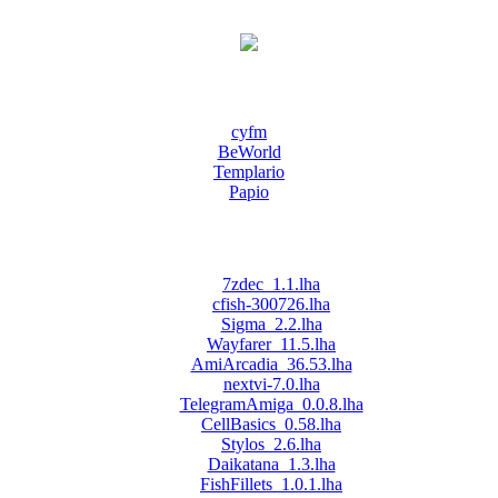
cyfm
BeWorld
Templario
Papio
7zdec_1.1.lha
cfish-300726.lha
Sigma_2.2.lha
Wayfarer_11.5.lha
AmiArcadia_36.53.lha
nextvi-7.0.lha
TelegramAmiga_0.0.8.lha
CellBasics_0.58.lha
Stylos_2.6.lha
Daikatana_1.3.lha
FishFillets_1.0.1.lha