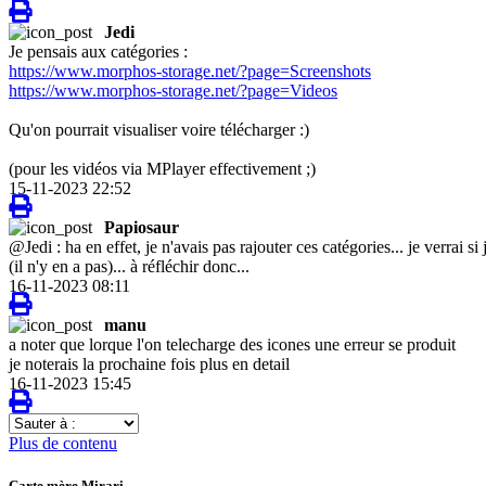
Jedi
Je pensais aux catégories :
https://www.morphos-storage.net/?page=Screenshots
https://www.morphos-storage.net/?page=Videos
Qu'on pourrait visualiser voire télécharger :)
(pour les vidéos via MPlayer effectivement ;)
15-11-2023 22:52
Papiosaur
@Jedi : ha en effet, je n'avais pas rajouter ces catégories... je verrai 
(il n'y en a pas)... à réfléchir donc...
16-11-2023 08:11
manu
a noter que lorque l'on telecharge des icones une erreur se produit
je noterais la prochaine fois plus en detail
16-11-2023 15:45
Sauter
à
Plus de contenu
:
Carte mère Mirari