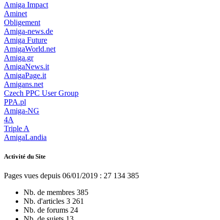
Amiga Impact
Aminet
Obligement
Amiga-news.de
Amiga Future
AmigaWorld.net
Amiga.gr
AmigaNews.it
AmigaPage.it
Amigans.net
Czech PPC User Group
PPA.pl
Amiga-NG
4A
Triple A
AmigaLandia
Activité du Site
Pages vues depuis 06/01/2019 : 27 134 385
Nb. de membres
385
Nb. d'articles
3 261
Nb. de forums
24
Nb. de sujets
13