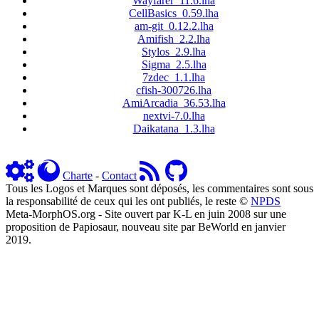
Wayfarer_11.6.lha
CellBasics_0.59.lha
am-git_0.12.2.lha
Amifish_2.2.lha
Stylos_2.9.lha
Sigma_2.5.lha
7zdec_1.1.lha
cfish-300726.lha
AmiArcadia_36.53.lha
nextvi-7.0.lha
Daikatana_1.3.lha
Charte
-
Contact
Tous les Logos et Marques sont déposés, les commentaires sont sous
la responsabilité de ceux qui les ont publiés, le reste ©
NPDS
Meta-MorphOS.org - Site ouvert par K-L en juin 2008 sur une
proposition de Papiosaur, nouveau site par BeWorld en janvier
2019.