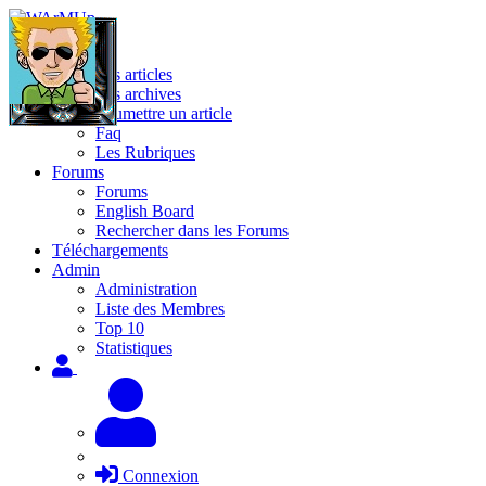
Site
Les articles
Les archives
Soumettre un article
Faq
Les Rubriques
Forums
Forums
English Board
Rechercher dans les Forums
Téléchargements
Admin
Administration
Liste des Membres
Top 10
Statistiques
Connexion