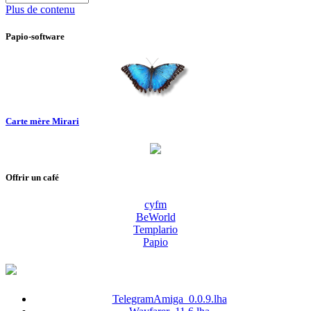
à
Plus de contenu
:
Papio-software
Carte mère Mirari
Offrir un café
cyfm
BeWorld
Templario
Papio
TelegramAmiga_0.0.9.lha