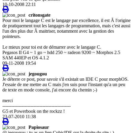
10-10-2008 22:11
critonsgate
Pour moi le langage C est le langage par excellence, il est Ã l'origine
de pratiquement tout les langages de programmation, mais c'est aussi
l'un des plus dur Ã maitriser, notamment avec la gestion des
pointeurs.
Le mieux pour toi est de démarrer avec le langage C.
Pegasos II G4 ~ 1 go ~ hdd 250 ~ radeon 9200 ~ Morphos 2.5
SAM 440EP et OS 4.1.2
09-11-2008 19:54
jegougou
Je déterre ce post, pour savoir s'il existait un IDE C pour morphOS.
J'essaie de me mettre au C mais j'en suis pour l'instant qu'a un peu
de texte en mode console, j'ai encore du chemin ;-)
merci
----------------------------------------------
G5 et Powerbook on the rockzz !
23-07-2010 11:38
Papiosaur
@ jegougou : tu as un lien CubicIDE sur la droite du site ;-)