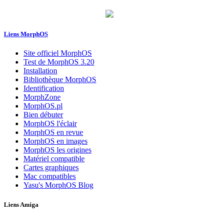
Liens MorphOS
Site officiel MorphOS
Test de MorphOS 3.20
Installation
Bibliothèque MorphOS
Identification
MorphZone
MorphOS.pl
Bien débuter
MorphOS l'éclair
MorphOS en revue
MorphOS en images
MorphOS les origines
Matériel compatible
Cartes graphiques
Mac compatibles
Yasu's MorphOS Blog
Liens Amiga