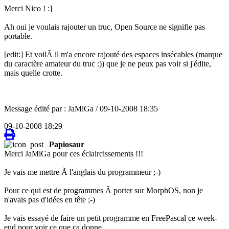
Merci Nico ! :]
Ah oui je voulais rajouter un truc, Open Source ne signifie pas
portable.
[edit:] Et voilÃ il m'a encore rajouté des espaces insécables (marque
du caractère amateur du truc :)) que je ne peux pas voir si j'édite,
mais quelle crotte.
Message édité par : JaMiGa / 09-10-2008 18:35
09-10-2008 18:29
Papiosaur
Merci JaMiGa pour ces éclaircissements !!!
Je vais me mettre Ã l'anglais du programmeur ;-)
Pour ce qui est de programmes Ã porter sur MorphOS, non je
n'avais pas d'idées en tête ;-)
Je vais essayé de faire un petit programme en FreePascal ce week-
end pour voir ce que ça donne.