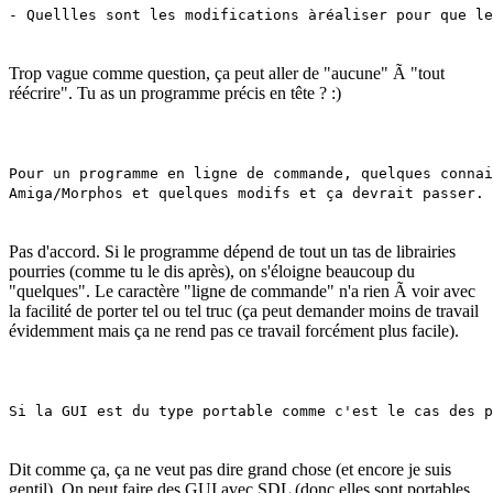
- Quellles sont les modifications àréaliser pour que le
Trop vague comme question, ça peut aller de "aucune" Ã "tout
réécrire". Tu as un programme précis en tête ? :)
Pour un programme en ligne de commande, quelques conna
Amiga/Morphos et quelques modifs et ça devrait passer.
Pas d'accord. Si le programme dépend de tout un tas de librairies
pourries (comme tu le dis après), on s'éloigne beaucoup du
"quelques". Le caractère "ligne de commande" n'a rien Ã voir avec
la facilité de porter tel ou tel truc (ça peut demander moins de travail
évidemment mais ça ne rend pas ce travail forcément plus facile).
Si la GUI est du type portable comme c'est le cas des p
Dit comme ça, ça ne veut pas dire grand chose (et encore je suis
gentil). On peut faire des GUI avec SDL (donc elles sont portables,