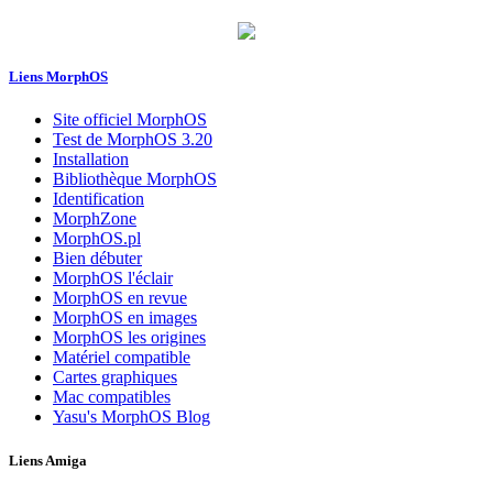
Liens MorphOS
Site officiel MorphOS
Test de MorphOS 3.20
Installation
Bibliothèque MorphOS
Identification
MorphZone
MorphOS.pl
Bien débuter
MorphOS l'éclair
MorphOS en revue
MorphOS en images
MorphOS les origines
Matériel compatible
Cartes graphiques
Mac compatibles
Yasu's MorphOS Blog
Liens Amiga