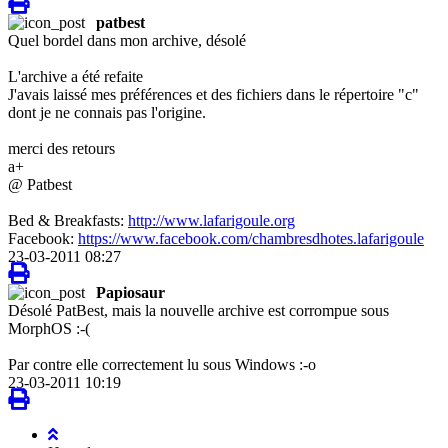
patbest
Quel bordel dans mon archive, désolé
L'archive a été refaite
J'avais laissé mes préférences et des fichiers dans le répertoire "c"
dont je ne connais pas l'origine.
merci des retours
a+
@ Patbest
Bed & Breakfasts:
http://www.lafarigoule.org
Facebook:
https://www.facebook.com/chambresdhotes.lafarigoule
23-03-2011 08:27
Papiosaur
Désolé PatBest, mais la nouvelle archive est corrompue sous
MorphOS :-(
Par contre elle correctement lu sous Windows :-o
23-03-2011 10:19