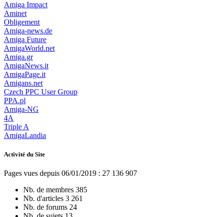
Amiga Impact
Aminet
Obligement
Amiga-news.de
Amiga Future
AmigaWorld.net
Amiga.gr
AmigaNews.it
AmigaPage.it
Amigans.net
Czech PPC User Group
PPA.pl
Amiga-NG
4A
Triple A
AmigaLandia
Activité du Site
Pages vues depuis 06/01/2019 : 27 136 907
Nb. de membres
385
Nb. d'articles
3 261
Nb. de forums
24
Nb. de sujets
13