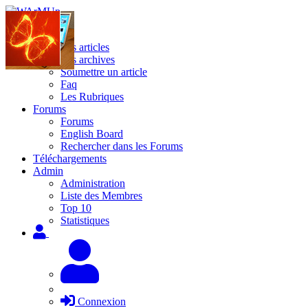
Site
Les articles
Les archives
Soumettre un article
Faq
Les Rubriques
Forums
Forums
English Board
Rechercher dans les Forums
Téléchargements
Admin
Administration
Liste des Membres
Top 10
Statistiques
Connexion