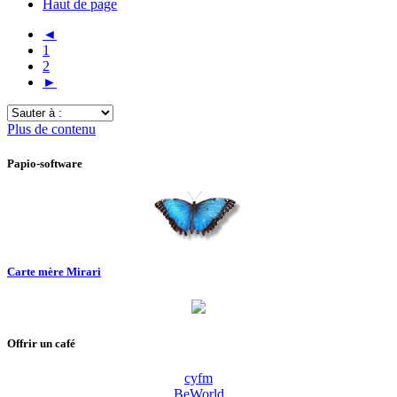
Haut de page
◄
1
2
►
Sauter
à
Plus de contenu
:
Papio-software
Carte mère Mirari
Offrir un café
cyfm
BeWorld