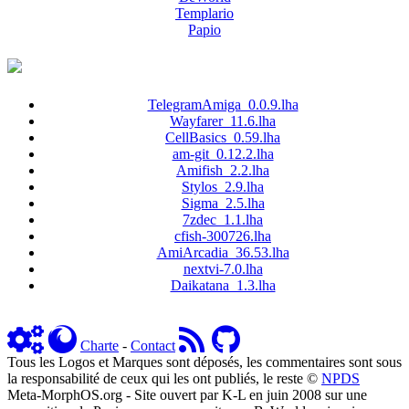
Templario
Papio
TelegramAmiga_0.0.9.lha
Wayfarer_11.6.lha
CellBasics_0.59.lha
am-git_0.12.2.lha
Amifish_2.2.lha
Stylos_2.9.lha
Sigma_2.5.lha
7zdec_1.1.lha
cfish-300726.lha
AmiArcadia_36.53.lha
nextvi-7.0.lha
Daikatana_1.3.lha
Charte
-
Contact
Tous les Logos et Marques sont déposés, les commentaires sont sous
la responsabilité de ceux qui les ont publiés, le reste ©
NPDS
Meta-MorphOS.org - Site ouvert par K-L en juin 2008 sur une