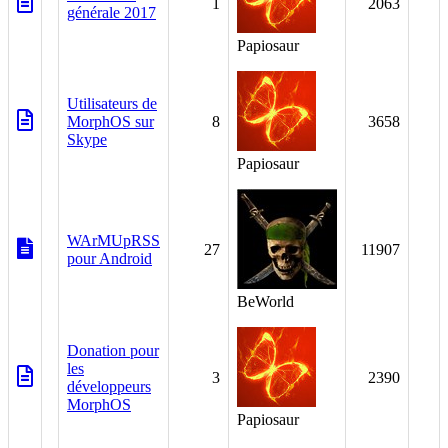
1
2063
générale 2017
Papiosaur
Utilisateurs de
MorphOS sur
8
3658
Skype
Papiosaur
WArMUpRSS
27
11907
pour Android
BeWorld
Donation pour
les
3
2390
développeurs
MorphOS
Papiosaur