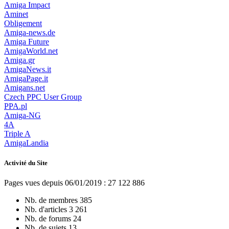
Amiga Impact
Aminet
Obligement
Amiga-news.de
Amiga Future
AmigaWorld.net
Amiga.gr
AmigaNews.it
AmigaPage.it
Amigans.net
Czech PPC User Group
PPA.pl
Amiga-NG
4A
Triple A
AmigaLandia
Activité du Site
Pages vues depuis 06/01/2019 : 27 122 886
Nb. de membres
385
Nb. d'articles
3 261
Nb. de forums
24
Nb. de sujets
13