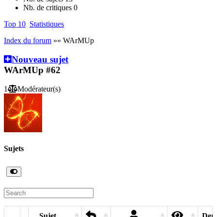
Nb. de critiques
0
Top 10
Statistiques
Index du forum
»» WArMUp
Nouveau sujet
WArMUp
#62
1
Modérateur(s)
Sujets
Sujet
Dern