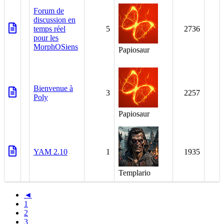
Forum de
discussion en
temps réel
5
2736
pour les
MorphOSiens
Papiosaur
Bienvenue à
3
2257
Poly
Papiosaur
YAM 2.10
1
1935
Templario
◄
1
2
3