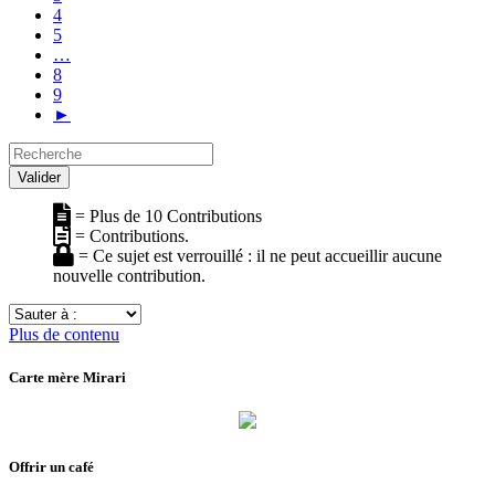
4
5
…
8
9
►
Recherche
Valider
= Plus de 10 Contributions
= Contributions.
= Ce sujet est verrouillé : il ne peut accueillir aucune
nouvelle contribution.
Sauter
à
Plus de contenu
:
Carte mère Mirari
Offrir un café