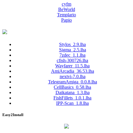
cyfm
BeWorld
Templario
Papio
Stylos_2.9.lha
Sigma_2.5.lha
7zdec_1.1.lha
cfish-300726.lha
Wayfarer_11.5.lha
AmiArcadia_36.53.lha
nextvi-7.0.lha
TelegramAmiga_0.0.8.lha
CellBasics_0.58.lha
Daikatana_1.3.lha
FishFillets_1.0.1.lha
IPP-Scan_1.8.lha
Easy2Install