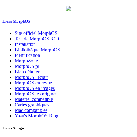
Liens MorphOS
Site officiel MorphOS
Test de MorphOS 3.20
Installation
Bibliothèque MorphOS
Identification
MorphZone
MorphOS.pl
Bien débuter
MorphOS l'éclair
MorphOS en revue
MorphOS en images
MorphOS les origines
Matériel compatible
Cartes graphiques
Mac compatibles
Yasu's MorphOS Blog
Liens Amiga